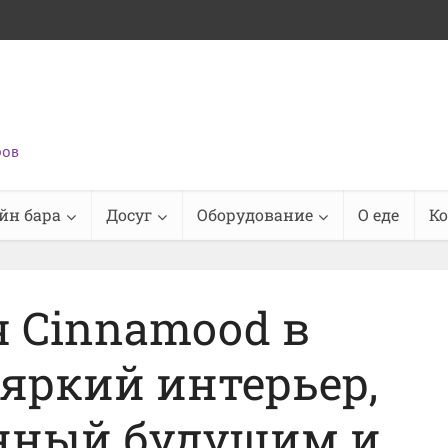
ров
йн бара
Досуг
Оборудование
О еде
К
 Cinnamood в
 яркий интерьер,
нный будущим и