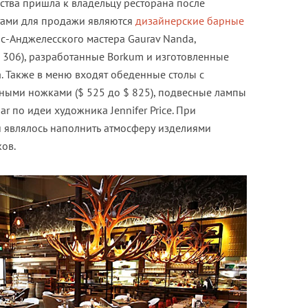
ства пришла к владельцу ресторана после
тами для продажи являются
дизайнерские барные
ос-Анджелесского мастера Gaurav Nanda,
 306), разработанные Borkum и изготовленные
ada. Также в меню входят обеденные столы с
ными ножками ($ 525 до $ 825), подвесные лампы
ar по идеи художника Jennifer Price. При
й являлось наполнить атмосферу изделиями
ов.