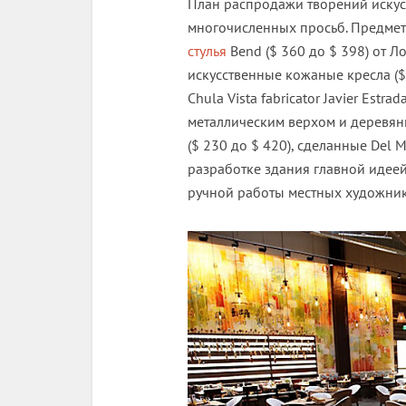
План распродажи творений искус
многочисленных просьб. Предме
стулья
Bend ($ 360 до $ 398) от Л
искусственные кожаные кресла ($
Chula Vista fabricator Javier Estr
металлическим верхом и деревян
($ 230 до $ 420), сделанные Del M
разработке здания главной идее
ручной работы местных художник