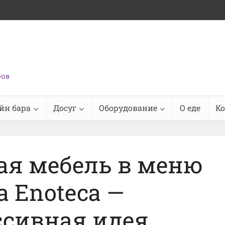
ров
йн бара
Досуг
Оборудование
О еде
К
ая мебель в меню
a Enoteca —
ссивная идея