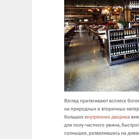
Взгляд притягивают всплеск боге
на природных и вторичных матери
больших
внутренних дворика
вме
для полу-частного ужина, быстро
солнышке, развалившись на диван