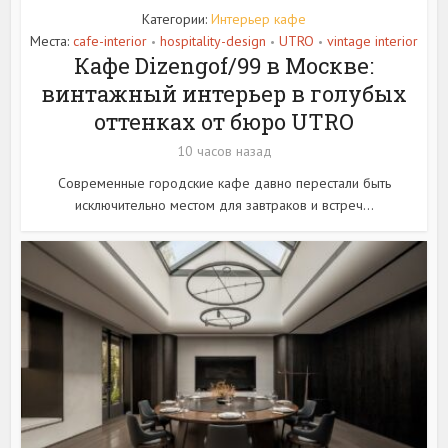
Категории:
Интерьер кафе
Места:
cafe-interior
hospitality-design
UTRO
vintage interior
•
•
•
Кафе Dizengof/99 в Москве:
винтажный интерьер в голубых
оттенках от бюро UTRO
10 часов назад
Современные городские кафе давно перестали быть
исключительно местом для завтраков и встреч...