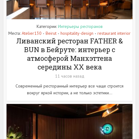
Категории:
Интерьеры ресторанов
Места:
Atelier130
Beirut
hospitality-design
restaurant interior
•
•
•
Ливанский ресторан FATHER &
BUN в Бейруте: интерьер с
атмосферой Манхэттена
середины XX века
11 часов назад
Современный ресторанный интерьер все чаще строится
вокруг яркой истории, а не только эстетики...