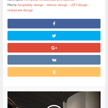
Места:
hospitality-design
interior design
LEFTdesign
•
•
•
restaurant-design