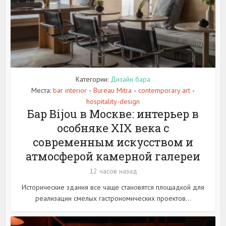
Категории:
Дизайн бара
Места:
bar interior
Bureau Mitra
contemporary art
•
•
•
hospitality-design
Бар Bijou в Москве: интерьер в
особняке XIX века с
современным искусством и
атмосферой камерной галереи
12 часов назад
Исторические здания все чаще становятся площадкой для
реализации смелых гастрономических проектов...