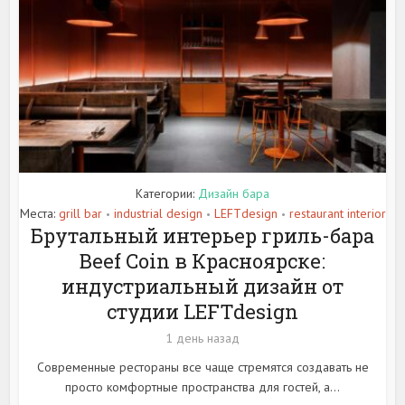
Категории:
Дизайн бара
Места:
grill bar
industrial design
LEFTdesign
restaurant interior
•
•
•
Брутальный интерьер гриль-бара
Beef Coin в Красноярске:
индустриальный дизайн от
студии LEFTdesign
1 день назад
Современные рестораны все чаще стремятся создавать не
просто комфортные пространства для гостей, а...