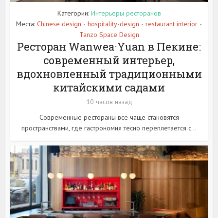
Категории:
Интерьеры ресторанов
Места:
Chinese design
hospitality-design
restaurant interior
•
•
•
Tanzo Space Design
Ресторан Wanwea·Yuan в Пекине:
современный интерьер,
вдохновленный традиционными
китайскими садами
10 часов назад
Современные рестораны все чаще становятся
пространствами, где гастрономия тесно переплетается с...