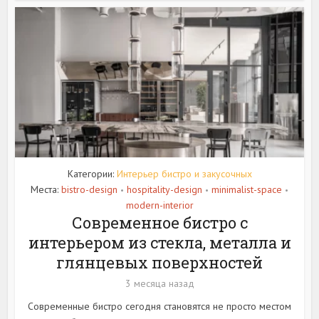
Категории:
Интерьер бистро и закусочных
Места:
bistro-design
hospitality-design
minimalist-space
•
•
•
modern-interior
Современное бистро с
интерьером из стекла, металла и
глянцевых поверхностей
3 месяца назад
Современные бистро сегодня становятся не просто местом