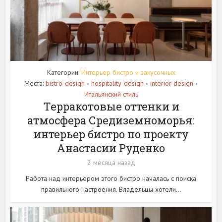
Категории:
Интерьер бистро и закусочных
Места:
bistro-design
hospitality-design
interior design
•
•
•
Итальянский стиль
Терракотовые оттенки и
атмосфера Средиземноморья:
интерьер бистро по проекту
Анастасии Руденко
2 месяца назад
Работа над интерьером этого бистро началась с поиска
правильного настроения. Владельцы хотели...