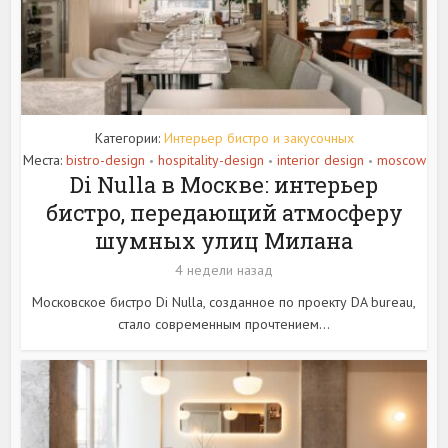
Категории:
Интерьер бистро и закусочных
Места:
bistro-design
hospitality-design
interior design
moscow
•
•
•
Di Nulla в Москве: интерьер
бистро, передающий атмосферу
шумных улиц Милана
4 недели назад
Московское бистро Di Nulla, созданное по проекту DA bureau,
стало современным прочтением...