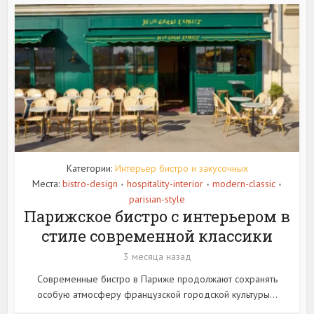
Категории:
Интерьер бистро и закусочных
Места:
bistro-design
hospitality-interior
modern-classic
•
•
•
parisian-style
Парижское бистро с интерьером в
стиле современной классики
3 месяца назад
Современные бистро в Париже продолжают сохранять
особую атмосферу французской городской культуры...