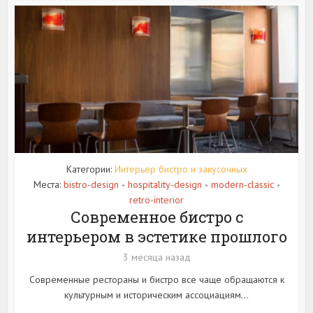
Категории:
Интерьер бистро и закусочных
Места:
bistro-design
hospitality-design
modern-classic
•
•
•
retro-interior
Современное бистро с
интерьером в эстетике прошлого
3 месяца назад
Современные рестораны и бистро все чаще обращаются к
культурным и историческим ассоциациям...