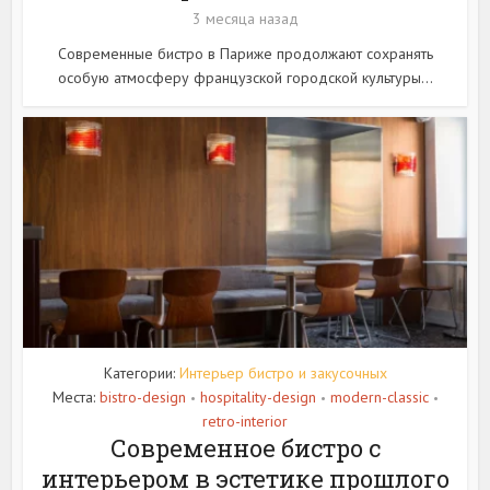
3 месяца назад
Современные бистро в Париже продолжают сохранять
особую атмосферу французской городской культуры...
Категории:
Интерьер бистро и закусочных
Места:
bistro-design
hospitality-design
modern-classic
•
•
•
retro-interior
Современное бистро с
интерьером в эстетике прошлого