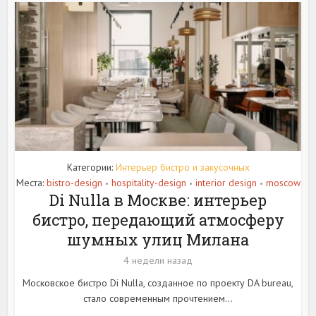
Категории:
Интерьер бистро и закусочных
Места:
bistro-design
hospitality-design
interior design
moscow
•
•
•
Di Nulla в Москве: интерьер
бистро, передающий атмосферу
шумных улиц Милана
4 недели назад
Московское бистро Di Nulla, созданное по проекту DA bureau,
стало современным прочтением...