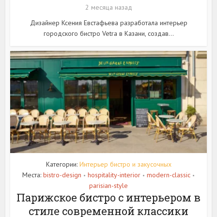
2 месяца назад
Дизайнер Ксения Евстафьева разработала интерьер
городского бистро Vetra в Казани, создав...
Категории:
Интерьер бистро и закусочных
Места:
bistro-design
hospitality-interior
modern-classic
•
•
•
parisian-style
Парижское бистро с интерьером в
стиле современной классики