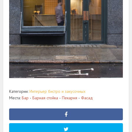
Категории:
Интерьер бистро и закусочных
Места:
Бар
Барная стойка
Пекарня
Фасад
•
•
•