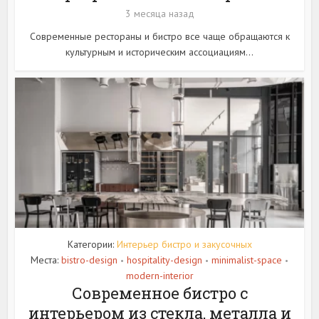
3 месяца назад
Современные рестораны и бистро все чаще обращаются к
культурным и историческим ассоциациям...
Категории:
Интерьер бистро и закусочных
Места:
bistro-design
hospitality-design
minimalist-space
•
•
•
modern-interior
Современное бистро с
интерьером из стекла, металла и