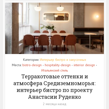
Категории:
Интерьер бистро и закусочных
Места:
bistro-design
hospitality-design
interior design
•
•
•
Итальянский стиль
Терракотовые оттенки и
атмосфера Средиземноморья:
интерьер бистро по проекту
Анастасии Руденко
2 месяца назад