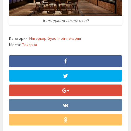
В ожидании посетителей
Категории:
Интерьер булочной-пекарни
Места:
Пекарня