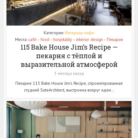
Категории:
Интерьер кафе
Места:
café
food
hospitality
interior design
Пекарня
•
•
•
•
115 Bake House Jim’s Recipe —
пекарня с тёплой и
выразительной атмосферой
3 месяца назад
Пекарня 115 Bake House Jim’s Recipe, спроектированная
студией SuteArchitect, выстроена вокруг идеи...