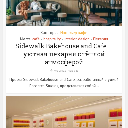
Категории:
Интерьер кафе
Места:
café
hospitality
interior design
Пекарня
•
•
•
Sidewalk Bakehouse and Cafe —
уютная пекарня с тёплой
атмосферой
4 месяца назад
Проект Sidewalk Bakehouse and Cafe, разработанный студией
Forearch Studios, представляет собой...