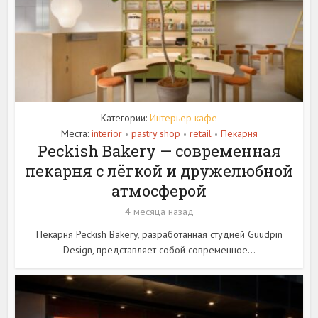
Категории:
Интерьер кафе
Места:
interior
pastry shop
retail
Пекарня
•
•
•
Peckish Bakery — современная
пекарня с лёгкой и дружелюбной
атмосферой
4 месяца назад
Пекарня Peckish Bakery, разработанная студией Guudpin
Design, представляет собой современное...