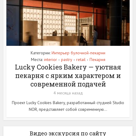
Категории:
Интерьер булочной-пекарни
Места:
interior
pastry
retail
Пекарня
•
•
•
Lucky Cookies Bakery — уютная
пекарня с ярким характером и
современной подачей
4 месяца назад
Проект Lucky Cookies Bakery, разработанный студией Studio
NOR, представляет собой современную...
Видео экскурсия по сайту