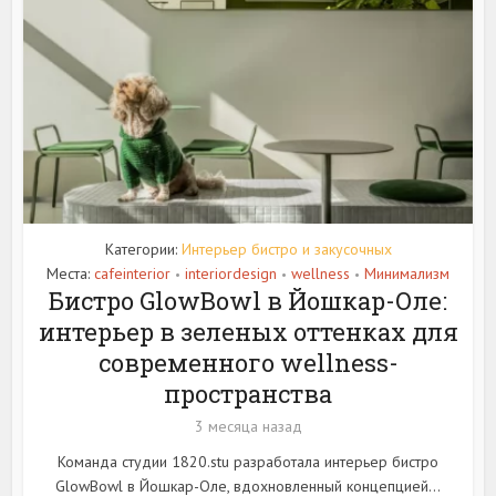
Категории:
Интерьер бистро и закусочных
Места:
cafeinterior
interiordesign
wellness
Минимализм
•
•
•
Бистро GlowBowl в Йошкар-Оле:
интерьер в зеленых оттенках для
современного wellness-
пространства
3 месяца назад
Команда студии 1820.stu разработала интерьер бистро
GlowBowl в Йошкар-Оле, вдохновленный концепцией...