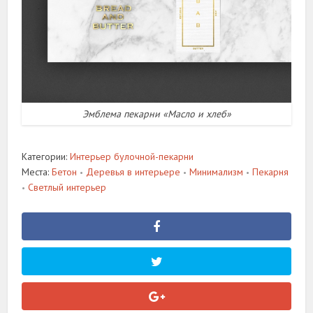
Эмблема пекарни «Масло и хлеб»
Категории:
Интерьер булочной-пекарни
Места:
Бетон
Деревья в интерьере
Минимализм
Пекарня
•
•
•
Светлый интерьер
•