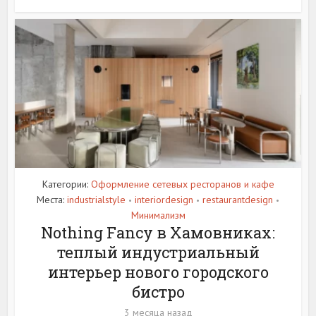
Категории:
Оформление сетевых ресторанов и кафе
Места:
industrialstyle
interiordesign
restaurantdesign
•
•
•
Минимализм
Nothing Fancy в Хамовниках:
теплый индустриальный
интерьер нового городского
бистро
3 месяца назад