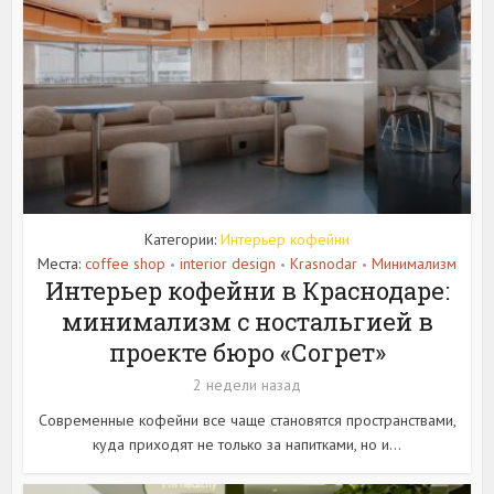
Категории:
Интерьер кофейни
Места:
coffee shop
interior design
Krasnodar
Минимализм
•
•
•
Интерьер кофейни в Краснодаре:
минимализм с ностальгией в
проекте бюро «Согрет»
2 недели назад
Современные кофейни все чаще становятся пространствами,
куда приходят не только за напитками, но и...