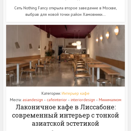
Сеть Nothing Fancy открыла второе заведение в Москве,
выбрав для новой точки район Хамовники...
Категории:
Интерьер кафе
Места:
asiandesign
cafeinterior
interiordesign
Минимализм
•
•
•
Лаконичное кафе в Лиссабоне:
современный интерьер с тонкой
азиатской эстетикой