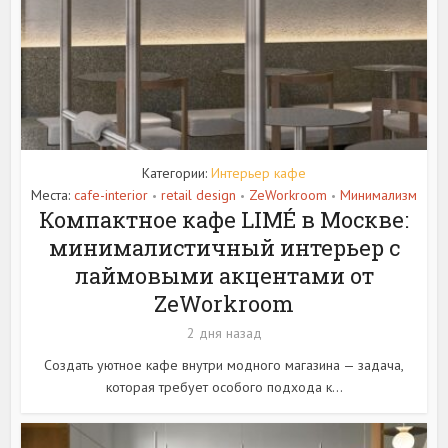
Категории:
Интерьер кафе
Места:
cafe-interior
retail design
ZeWorkroom
Минимализм
•
•
•
Компактное кафе LIMÉ в Москве:
минималистичный интерьер с
лаймовыми акцентами от
ZeWorkroom
2 дня назад
Создать уютное кафе внутри модного магазина — задача,
которая требует особого подхода к...