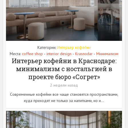
Категории:
Интерьер кофейни
Места:
coffee shop
interior design
Krasnodar
Минимализм
•
•
•
Интерьер кофейни в Краснодаре:
минимализм с ностальгией в
проекте бюро «Согрет»
2 недели назад
Современные кофейни все чаще становятся пространствами,
куда приходят не только за напитками, но и...