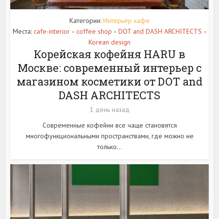
Категории:
Интерьер кафе
Места:
cafe-interior
coffee shop
DOT and DASH ARCHITECTS
•
•
•
Korean design
Корейская кофейня HARU в
Москве: современный интерьер с
магазином косметики от DOT and
DASH ARCHITECTS
1 день назад
Современные кофейни все чаще становятся
многофункциональными пространствами, где можно не
только...