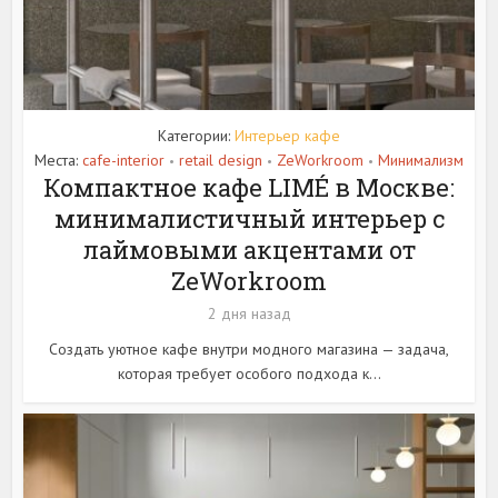
Категории:
Интерьер кафе
Места:
cafe-interior
retail design
ZeWorkroom
Минимализм
•
•
•
Компактное кафе LIMÉ в Москве:
минималистичный интерьер с
лаймовыми акцентами от
ZeWorkroom
2 дня назад
Создать уютное кафе внутри модного магазина — задача,
которая требует особого подхода к...