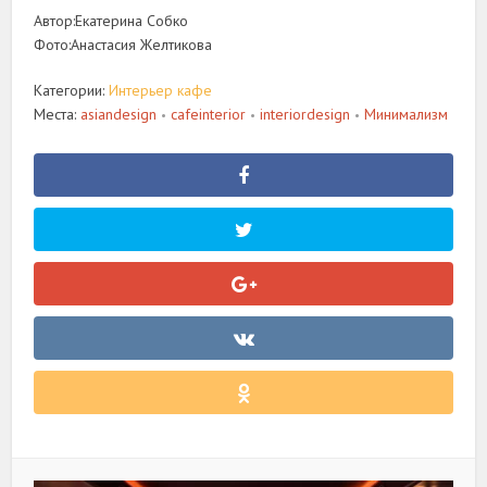
Автор:Екатерина Собко
Фото:Анастасия Желтикова
Категории:
Интерьер кафе
Места:
asiandesign
cafeinterior
interiordesign
Минимализм
•
•
•