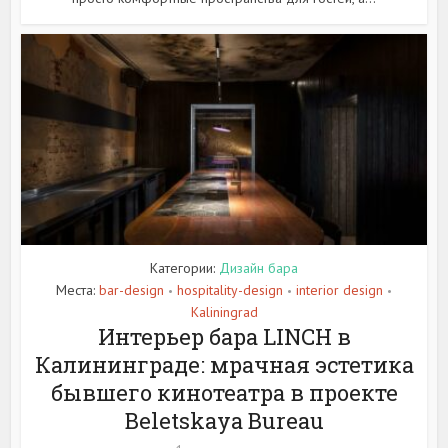
Категории:
Дизайн бара
Места:
bar-design
hospitality-design
interior design
•
•
•
Kaliningrad
Интерьер бара LINCH в
Калининграде: мрачная эстетика
бывшего кинотеатра в проекте
Beletskaya Bureau