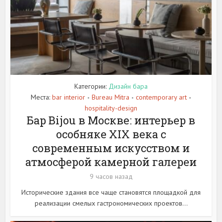
Категории:
Дизайн бара
Места:
bar interior
Bureau Mitra
contemporary art
•
•
•
hospitality-design
Бар Bijou в Москве: интерьер в
особняке XIX века с
современным искусством и
атмосферой камерной галереи
9 часов назад
Исторические здания все чаще становятся площадкой для
реализации смелых гастрономических проектов...