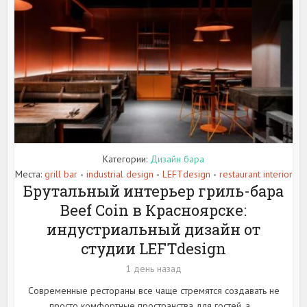
Категории:
Дизайн бара
Места:
grill bar
industrial design
LEFTdesign
restaurant interior
•
•
•
Брутальный интерьер гриль-бара
Beef Coin в Красноярске:
индустриальный дизайн от
студии LEFTdesign
1 день назад
Современные рестораны все чаще стремятся создавать не
просто комфортные пространства для гостей, а...