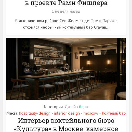
в проекте Рами Фишлера
1 неделя назад
В историческом районе Сен-Жермен-де-Пре в Париже
открылся необычный коктейльный бар Cravan...
Категории:
Дизайн бара
Места:
hospitality-design
interior design
moscow
Коктейль бар
•
•
•
Интерьер коктейльного бюро
«Культура» в Москве: камерное