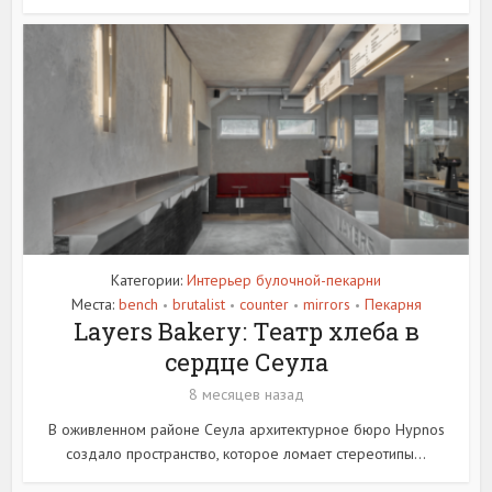
Категории:
Интерьер булочной-пекарни
Места:
bench
brutalist
counter
mirrors
Пекарня
•
•
•
•
Layers Bakery: Театр хлеба в
сердце Сеула
8 месяцев назад
В оживленном районе Сеула архитектурное бюро Hypnos
создало пространство, которое ломает стереотипы...