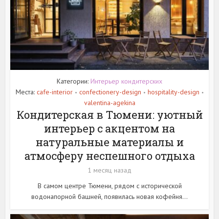
Категории:
Интерьер кондитерских
Места:
cafe-interior
confectionery-design
hospitality-design
•
•
•
valentina-agekina
Кондитерская в Тюмени: уютный
интерьер с акцентом на
натуральные материалы и
атмосферу неспешного отдыха
1 месяц назад
В самом центре Тюмени, рядом с исторической
водонапорной башней, появилась новая кофейня...