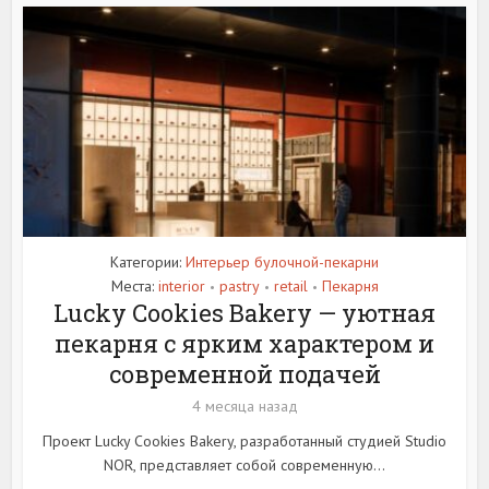
Категории:
Интерьер булочной-пекарни
Места:
interior
pastry
retail
Пекарня
•
•
•
Lucky Cookies Bakery — уютная
пекарня с ярким характером и
современной подачей
4 месяца назад
Проект Lucky Cookies Bakery, разработанный студией Studio
NOR, представляет собой современную...