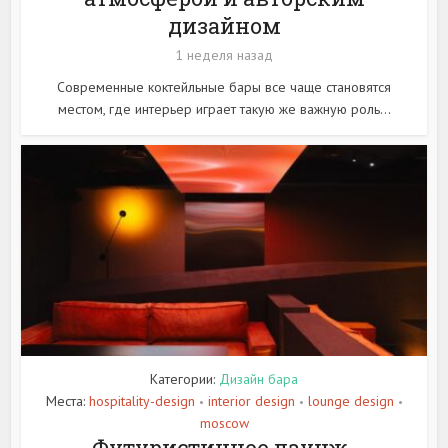
дизайном
1 неделя назад
Современные коктейльные бары все чаще становятся
местом, где интерьер играет такую же важную роль...
Категории:
Дизайн бара
Места:
hospitality-design
interior design
lounge design
•
•
•
moscow
Футуристичное лаунж-