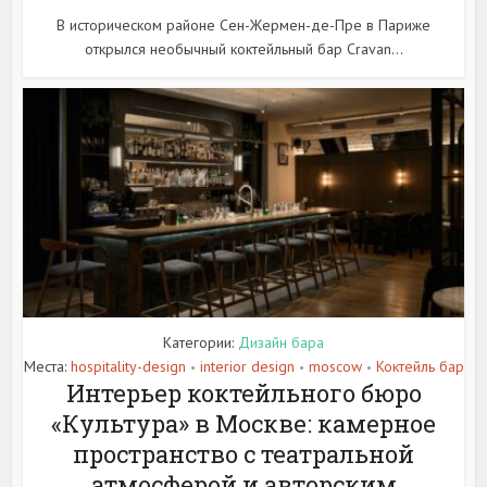
В историческом районе Сен-Жермен-де-Пре в Париже
открылся необычный коктейльный бар Cravan...
Категории:
Дизайн бара
Места:
hospitality-design
interior design
moscow
Коктейль бар
•
•
•
Интерьер коктейльного бюро
«Культура» в Москве: камерное
пространство с театральной
атмосферой и авторским