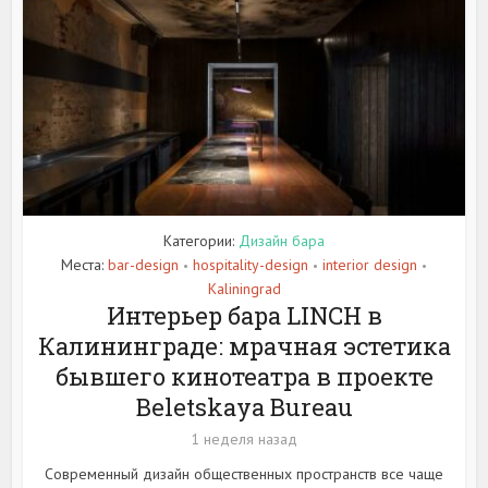
Категории:
Дизайн бара
Места:
bar-design
hospitality-design
interior design
•
•
•
Kaliningrad
Интерьер бара LINCH в
Калининграде: мрачная эстетика
бывшего кинотеатра в проекте
Beletskaya Bureau
1 неделя назад
Современный дизайн общественных пространств все чаще