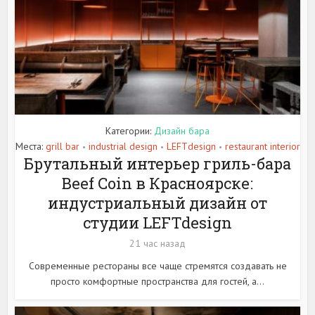
Категории:
Дизайн бара
Места:
grill bar
industrial design
LEFTdesign
restaurant interior
•
•
•
Брутальный интерьер гриль-бара
Beef Coin в Красноярске:
индустриальный дизайн от
студии LEFTdesign
21 час назад
Современные рестораны все чаще стремятся создавать не
просто комфортные пространства для гостей, а...