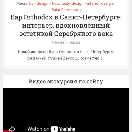
Места:
bar-design
hospitality-design
interior design
•
•
•
Saint Petersburg
Бар Orthodox в Санкт-Петербурге:
интерьер, вдохновленный
эстетикой Серебряного века
4 недели назад
Новый интерьер бара Orthodox в Санкт-Петербурге,
созданный студией Zavod11 совместно с...
Видео экскурсия по сайту