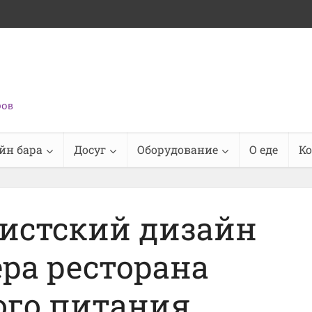
ров
йн бара
Досуг
Оборудование
О еде
К
истский дизайн
ра ресторана
ого питания