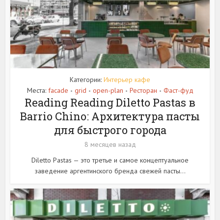
Категории:
Интерьер кафе
Места:
facade
grid
open-plan
Ресторан
Фаст-фуд
•
•
•
•
Reading Reading Diletto Pastas в
Barrio Chino: Архитектура пасты
для быстрого города
8 месяцев назад
Diletto Pastas — это третье и самое концептуальное
заведение аргентинского бренда свежей пасты...