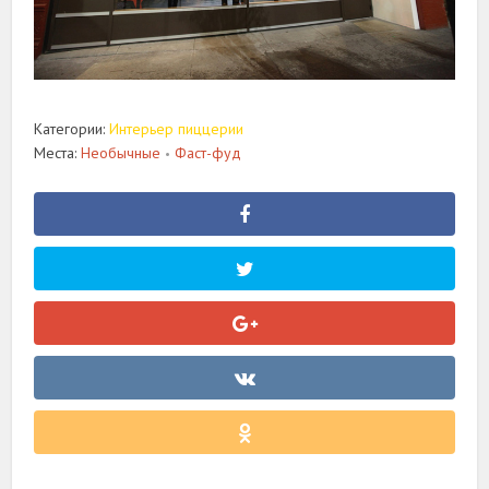
Категории:
Интерьер пиццерии
Места:
Необычные
Фаст-фуд
•