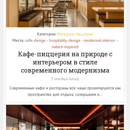
Категории:
Интерьер пиццерии
Места:
cafe-design
hospitality-design
modernist-interior
•
•
•
nature-inspired
Кафе-пиццерия на природе с
интерьером в стиле
современного модернизма
3 месяца назад
Современные кафе и рестораны все чаще проектируются как
пространства для отдыха, созерцания и...