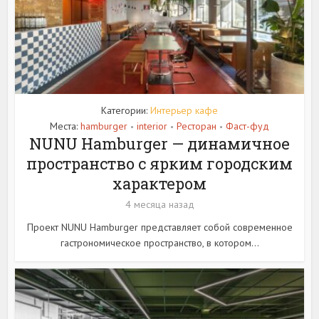
Категории:
Интерьер кафе
Места:
hamburger
interior
Ресторан
Фаст-фуд
•
•
•
NUNU Hamburger — динамичное
пространство с ярким городским
характером
4 месяца назад
Проект NUNU Hamburger представляет собой современное
гастрономическое пространство, в котором...