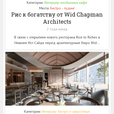
Категории:
Интерьер необычных кафе
Места:
Бистро
пудинг
•
Рис к богатству от Wid Chapman
Architects
2 года назад
В связи с открытием нового ресторана Rice to Riches в
Нижнем Ист-Сайде перед архитектурным бюро Wid...
Категории:
Интерьер бистро и закусочных