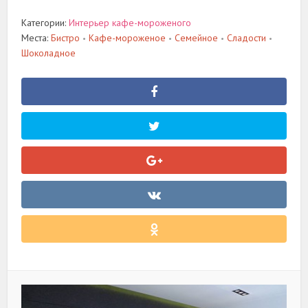
Категории:
Интерьер кафе-мороженого
Места:
Бистро
Кафе-мороженое
Семейное
Сладости
•
•
•
•
Шоколадное