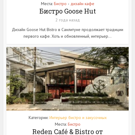
Места:
Бистро
дизайн кафе
•
Бистро Goose Hut
2 года назад
Дизайн Goose Hut Bistro в Санлитуне продолжает традиции
первого кафе. Хоть и обновленный, интерьер...
Категории:
Интерьер бистро и закусочных
Места:
Бистро
Reden Café & Bistro от