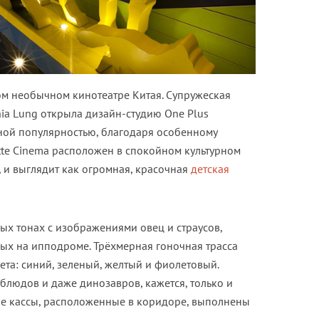
ом необычном кинотеатре Китая. Супружеская
inia Lung открыла дизайн-студию One Plus
мной популярностью, благодаря особенному
tte Cinema расположен в спокойном культурном
, и выглядит как огромная, красочная
детская
ых тонах с изображениями овец и страусов,
х на ипподроме. Трёхмерная гоночная трасса
та: синий, зеленый, желтый и фиолетовый.
блюдов и даже динозавров, кажется, только и
ные кассы, расположенные в коридоре, выполнены