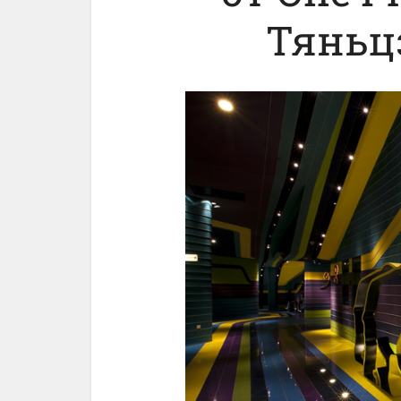
Тяньц