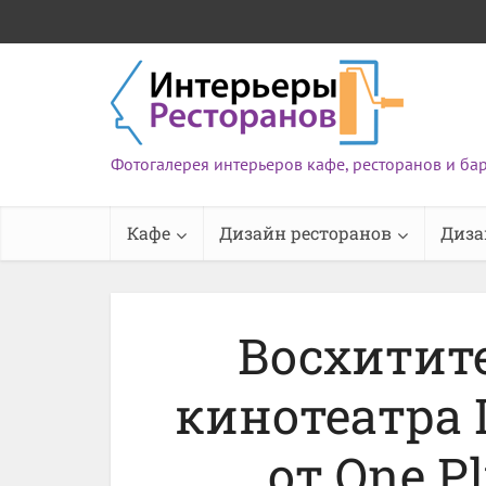
Фотогалерея интерьеров кафе, ресторанов и ба
Кафе
Дизайн ресторанов
Диза
Восхитит
кинотеатра I
от One Pl