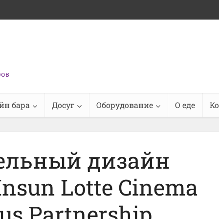
ров
йн бара
Досуг
Оборудование
О еде
К
ельный дизайн
nsun Lotte Cinema
us Partnership,