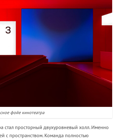
сное фойе кинотеатра
а стал просторный двухуровневый холл. Именно
тей с пространством. Команда полностью