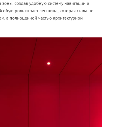
 зоны, создав удобную систему навигации и
собую роль играет лестница, которая стала не
м, а полноценной частью архитектурной