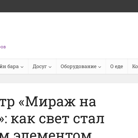
ров
йн бара
Досуг
Оборудование
О еде
К
тр «Мираж на
 как свет стал
м элементом