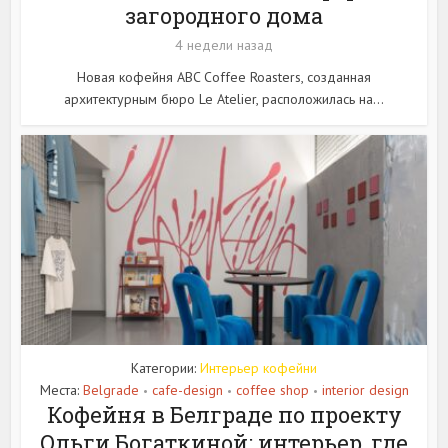
загородного дома
4 недели назад
Новая кофейня ABC Coffee Roasters, созданная
архитектурным бюро Le Atelier, расположилась на...
Категории:
Интерьер кофейни
Места:
Belgrade
cafe-design
coffee shop
interior design
•
•
•
Кофейня в Белграде по проекту
Ольги Богаткиной: интерьер, где