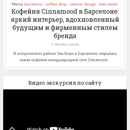
Места:
barcelona
coffee shop
interior design
kidz-studio
•
•
•
Кофейня Cinnamood в Барселоне:
яркий интерьер, вдохновленный
будущим и фирменным стилем
бренда
2 месяца назад
В историческом районе Эль-Борн в Барселоне открылась
новая кофейня международной сети Cinnamood...
Видео экскурсия по сайту