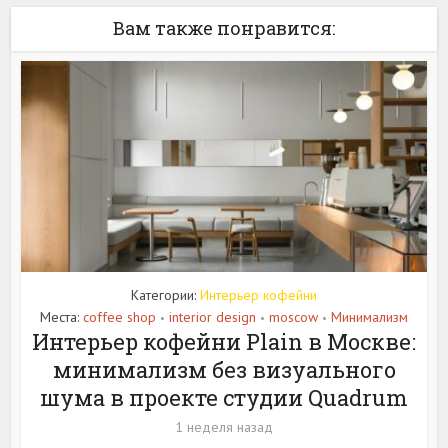
Вам также понравится:
Категории:
Интерьер кофейни
Места:
coffee shop
interior design
moscow
Минимализм
•
•
•
Интерьер кофейни Plain в Москве:
минимализм без визуального
шума в проекте студии Quadrum
1 неделя назад