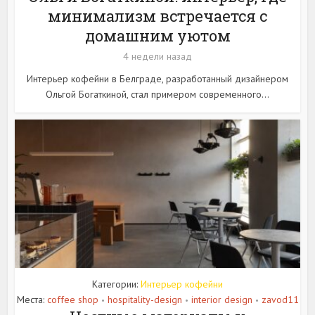
минимализм встречается с
домашним уютом
4 недели назад
Интерьер кофейни в Белграде, разработанный дизайнером
Ольгой Богаткиной, стал примером современного...
Категории:
Интерьер кофейни
Места:
coffee shop
hospitality-design
interior design
zavod11
•
•
•