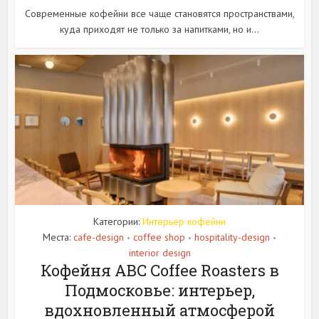
Современные кофейни все чаще становятся пространствами,
куда приходят не только за напитками, но и...
Категории:
Интерьер кофейни
Места:
cafe-design
coffee shop
hospitality-design
•
•
•
interior design
Кофейня ABC Coffee Roasters в
Подмосковье: интерьер,
вдохновленный атмосферой