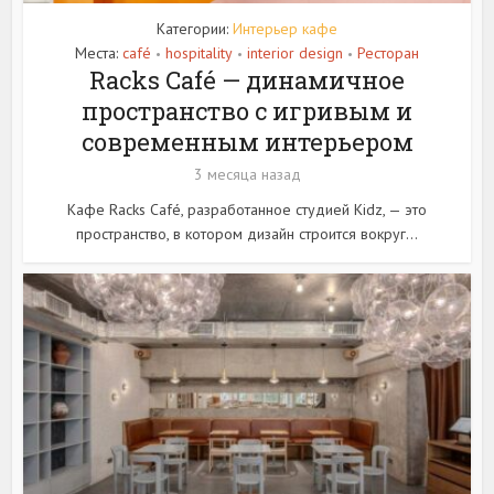
Категории:
Интерьер кафе
Места:
café
hospitality
interior design
Ресторан
•
•
•
Racks Café — динамичное
пространство с игривым и
современным интерьером
3 месяца назад
Кафе Racks Café, разработанное студией Kidz, — это
пространство, в котором дизайн строится вокруг...