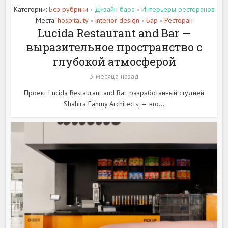
Категории:
Без рубрики
Дизайн бара
Интерьеры ресторанов
•
•
Места:
hospitality
interior design
Бар
Ресторан
•
•
•
Lucida Restaurant and Bar —
выразительное пространство с
глубокой атмосферой
3 месяца назад
Проект Lucida Restaurant and Bar, разработанный студией
Shahira Fahmy Architects, — это...