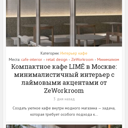
Категории:
Интерьер кафе
Места:
cafe-interior
retail design
ZeWorkroom
Минимализм
•
•
•
Компактное кафе LIMÉ в Москве:
минималистичный интерьер с
лаймовыми акцентами от
ZeWorkroom
3 дня назад
Создать уютное кафе внутри модного магазина — задача,
которая требует особого подхода к...