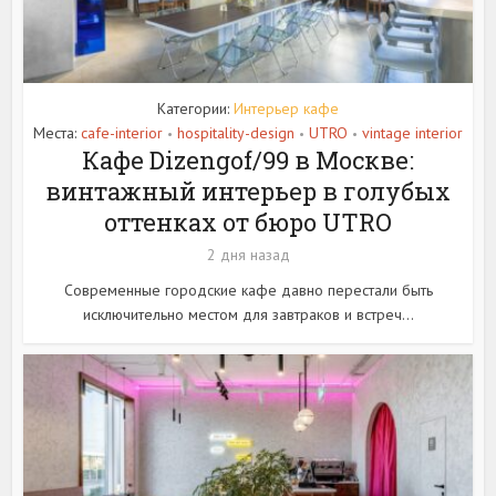
Категории:
Интерьер кафе
Места:
cafe-interior
hospitality-design
UTRO
vintage interior
•
•
•
Кафе Dizengof/99 в Москве:
винтажный интерьер в голубых
оттенках от бюро UTRO
2 дня назад
Современные городские кафе давно перестали быть
исключительно местом для завтраков и встреч...