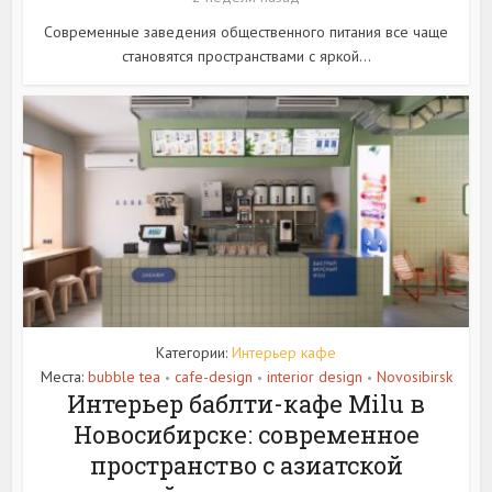
Современные заведения общественного питания все чаще
становятся пространствами с яркой...
Категории:
Интерьер кафе
Места:
bubble tea
cafe-design
interior design
Novosibirsk
•
•
•
Интерьер баблти-кафе Milu в
Новосибирске: современное
пространство с азиатской