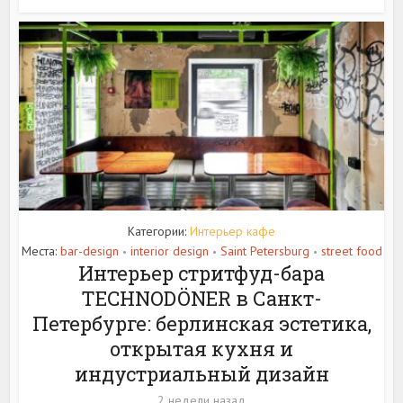
Категории:
Интерьер кафе
Места:
bar-design
interior design
Saint Petersburg
street food
•
•
•
Интерьер стритфуд-бара
TECHNODÖNER в Санкт-
Петербурге: берлинская эстетика,
открытая кухня и
индустриальный дизайн
2 недели назад