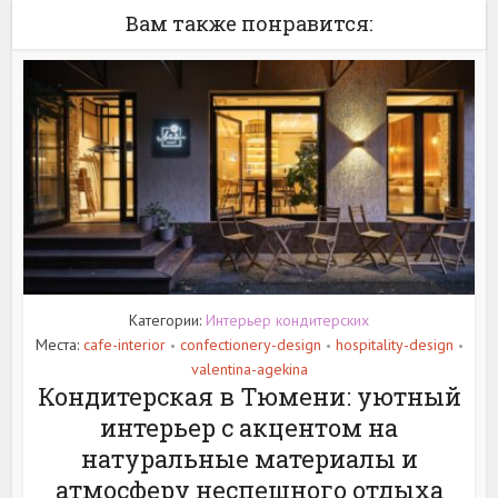
Вам также понравится:
Категории:
Интерьер кондитерских
Места:
cafe-interior
confectionery-design
hospitality-design
•
•
•
valentina-agekina
Кондитерская в Тюмени: уютный
интерьер с акцентом на
натуральные материалы и
атмосферу неспешного отдыха