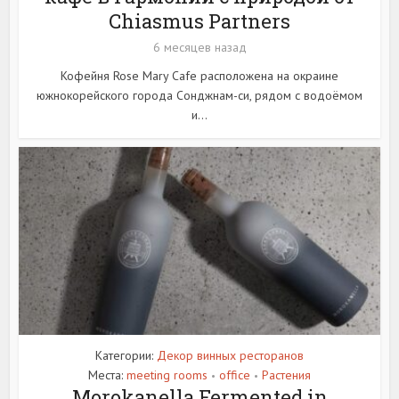
Chiasmus Partners
6 месяцев назад
Кофейня Rose Mary Cafe расположена на окраине
южнокорейского города Сонджнам-си, рядом с водоёмом
и...
Категории:
Декор винных ресторанов
Места:
meeting rooms
office
Растения
•
•
Morokanella Fermented in