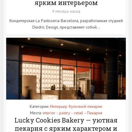
ярким интерьером
4 месяца назад
Кондитерская La Pastisseria Barcelona, разработанная студией
Diedric Design, представляет собой...
Категории:
Интерьер булочной-пекарни
Места:
interior
pastry
retail
Пекарня
•
•
•
Lucky Cookies Bakery — уютная
пекарня с ярким характером и