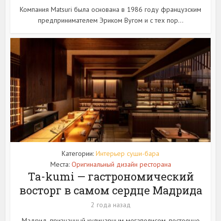
Компания Matsuri была основана в 1986 году французским
предпринимателем Эриком Вугом и с тех пор...
Категории:
Интерьер суши-бара
Места:
Оригинальный дизайн ресторана
Ta-kumi — гастрономический
восторг в самом сердце Мадрида
2 года назад
Мадрид, признанный кулинарным мегаполисом, постоянно