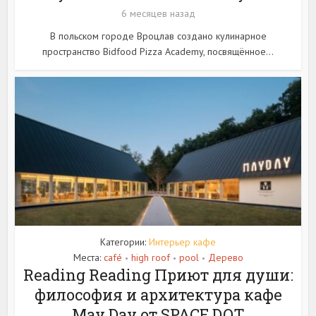
6 месяцев назад
В польском городе Вроцлав создано кулинарное
пространство Bidfood Pizza Academy, посвящённое...
Категории:
Интерьер кафе
Места:
café
high roof
pool
Дерево
•
•
•
Reading Reading Приют для души:
философия и архитектура кафе
May Day от SPACE DOT