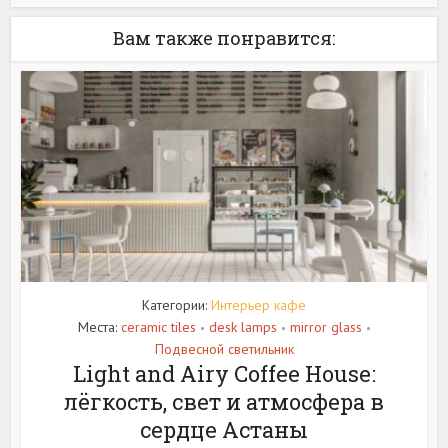
Вам также понравится:
Категории:
Интерьер кафе
Места:
ceramic tiles
desk lamps
mirror glass
•
•
•
Подвесной светильник
Light and Airy Coffee House:
лёгкость, свет и атмосфера в
сердце Астаны