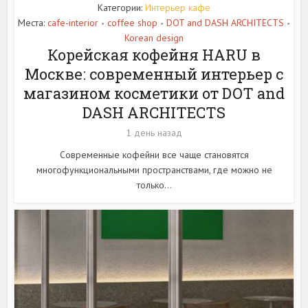
Категории:
Интерьер кафе
Места:
cafe-interior
coffee shop
DOT and DASH ARCHITECTS
•
•
•
Korean design
Корейская кофейня HARU в
Москве: современный интерьер с
магазином косметики от DOT and
DASH ARCHITECTS
1 день назад
Современные кофейни все чаще становятся
многофункциональными пространствами, где можно не
только...