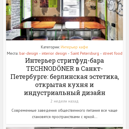
Категории:
Интерьер кафе
Места:
bar-design
interior design
Saint Petersburg
street food
•
•
•
Интерьер стритфуд-бара
TECHNODÖNER в Санкт-
Петербурге: берлинская эстетика,
открытая кухня и
индустриальный дизайн
2 недели назад
Современные заведения общественного питания все чаще
становятся пространствами с яркой...