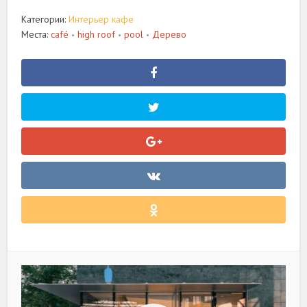
Категории:
Интерьер кафе
Места:
café
high roof
pool
Дерево
•
•
•