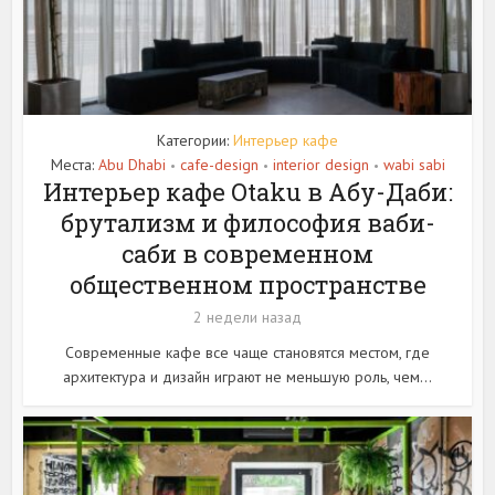
Категории:
Интерьер кафе
Места:
Abu Dhabi
cafe-design
interior design
wabi sabi
•
•
•
Интерьер кафе Otaku в Абу-Даби:
брутализм и философия ваби-
саби в современном
общественном пространстве
2 недели назад
Современные кафе все чаще становятся местом, где
архитектура и дизайн играют не меньшую роль, чем...