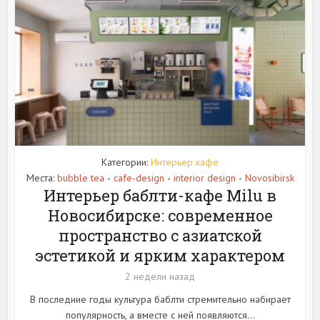
Категории:
Интерьер кафе
Места:
bubble tea
cafe-design
interior design
Novosibirsk
•
•
•
Интерьер баблти-кафе Milu в
Новосибирске: современное
пространство с азиатской
эстетикой и ярким характером
2 недели назад
В последние годы культура баблти стремительно набирает
популярность, а вместе с ней появляются...