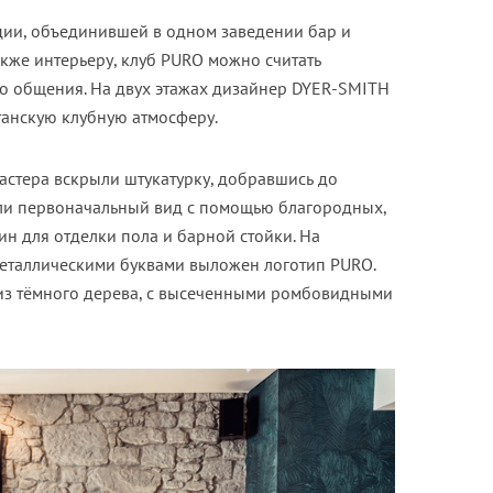
ии, объединившей в одном заведении бар и
также интерьеру, клуб PURO можно считать
о общения. На двух этажах дизайнер DYER-SMITH
танскую клубную атмосферу.
астера вскрыли штукатурку, добравшись до
ли первоначальный вид с помощью благородных,
ин для отделки пола и барной стойки. На
еталлическими буквами выложен логотип PURO.
 из тëмного дерева, с высеченными ромбовидными