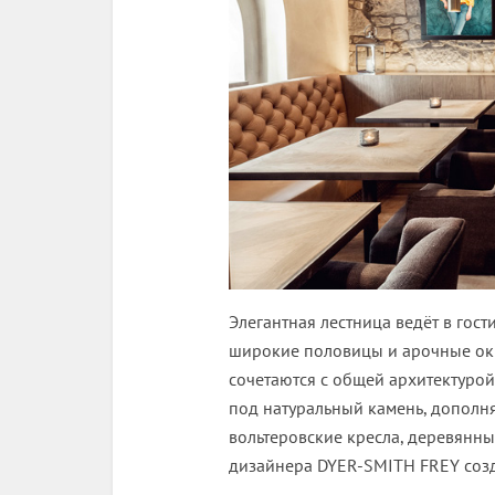
Элегантная лестница ведëт в гост
широкие половицы и арочные окн
сочетаются с общей архитектурой
под натуральный камень, дополн
вольтеровские кресла, деревянн
дизайнера DYER-SMITH FREY созд