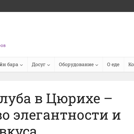
ров
йн бара
Досуг
Оборудование
О еде
К
луба в Цюрихе –
о элегантности и
вкуса