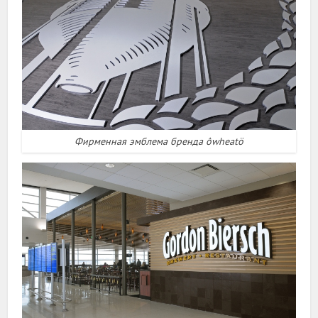
Фирменная эмблема бренда ôwheatö