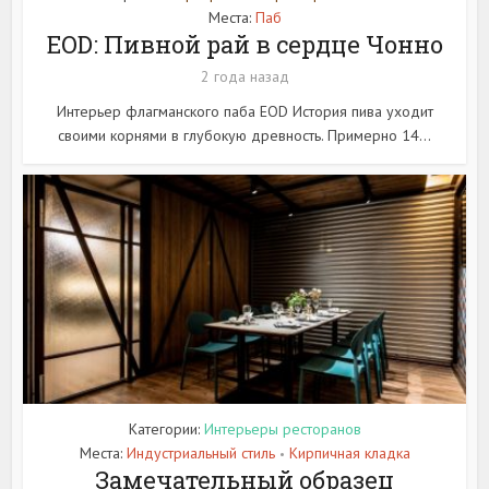
Места:
Паб
EOD: Пивной рай в сердце Чонно
2 года назад
Интерьер флагманского паба EOD История пива уходит
своими корнями в глубокую древность. Примерно 14...
Категории:
Интерьеры ресторанов
Места:
Индустриальный стиль
Кирпичная кладка
•
Замечательный образец