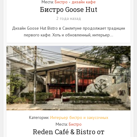
Места:
Бистро
дизайн кафе
•
Бистро Goose Hut
2 года назад
Дизайн Goose Hut Bistro в Санлитуне продолжает традиции
первого кафе. Хоть и обновленный, интерьер...
Категории:
Интерьер бистро и закусочных
Места:
Бистро
Reden Café & Bistro от