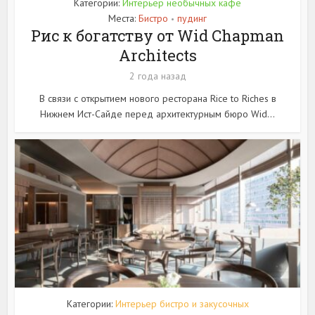
Категории:
Интерьер необычных кафе
Места:
Бистро
пудинг
•
Рис к богатству от Wid Chapman
Architects
2 года назад
В связи с открытием нового ресторана Rice to Riches в
Нижнем Ист-Сайде перед архитектурным бюро Wid...
Категории:
Интерьер бистро и закусочных