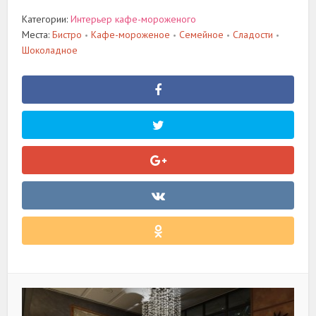
Категории:
Интерьер кафе-мороженого
Места:
Бистро
Кафе-мороженое
Семейное
Сладости
•
•
•
•
Шоколадное