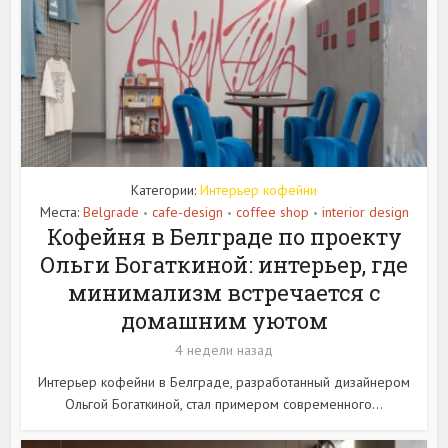
Категории:
Интерьер кофейни
Места:
Belgrade
cafe-design
coffee shop
interior design
•
•
•
Кофейня в Белграде по проекту
Ольги Богаткиной: интерьер, где
минимализм встречается с
домашним уютом
4 недели назад
Интерьер кофейни в Белграде, разработанный дизайнером
Ольгой Богаткиной, стал примером современного...