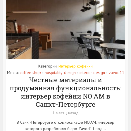
Категории:
Интерьер кофейни
Места:
coffee shop
hospitality-design
interior design
zavod11
•
•
•
Честные материалы и
продуманная функциональность:
интерьер кофейни NO:AM в
Санкт-Петербурге
1 месяц назад
В Санкт-Петербурге открылось кафе NO:AM, интерьер
которого разработало бюро Zavod11 под...