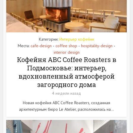
Категории:
Интерьер кофейни
Места:
cafe-design
coffee shop
hospitality-design
•
•
•
interior design
Кофейня ABC Coffee Roasters в
Подмосковье: интерьер,
вдохновленный атмосферой
загородного дома
4 недели назад
Новая кофейня ABC Coffee Roasters, созданная
архитектурным бюро Le Atelier, расположилась на...