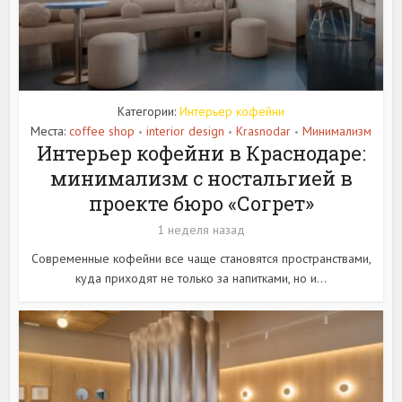
Категории:
Интерьер кофейни
Места:
coffee shop
interior design
Krasnodar
Минимализм
•
•
•
Интерьер кофейни в Краснодаре:
минимализм с ностальгией в
проекте бюро «Согрет»
1 неделя назад
Современные кофейни все чаще становятся пространствами,
куда приходят не только за напитками, но и...