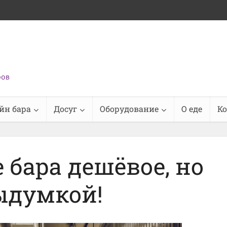
ров
йн бара
Досуг
Оборудование
О еде
К
бара дешёвое, но
ыдумкой!