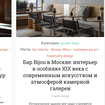
Категории:
Дизайн бара
Места:
design
bar interior
Bureau Mitra
contemporary art
•
•
•
•
hospitality-design
Бар Bijou в Москве: интерьер
с
в особняке XIX века с
ур
современным искусством и
атмосферой камерной
галереи
2 дня назад
ь
ния
Исторические здания все чаще становятся