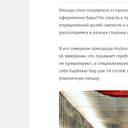
Иногда стоит оторваться от прот
оформление бара! Но страсть к 
определённой долей смелости и 
расползшемся в разные стороны г
В его северном пригороде Huilon
м) заведении, что поражает сереб
не превалируют, а специализирую
себе барбекю-бар для 24 гостей,
(пшеничную лапшу).