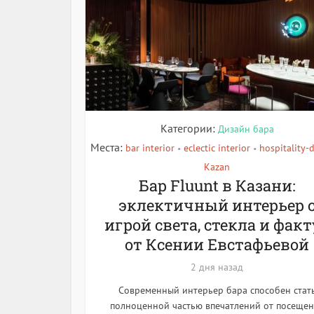
Категории:
Дизайн бара
Места:
bar interior
eclectic interior
hospitality-
•
•
Kazan
Бар Fluunt в Казани:
эклектичный интерьер 
игрой света, стекла и факт
от Ксении Евстафьевой
2 дня назад
Современный интерьер бара способен стат
полноценной частью впечатлений от посеще