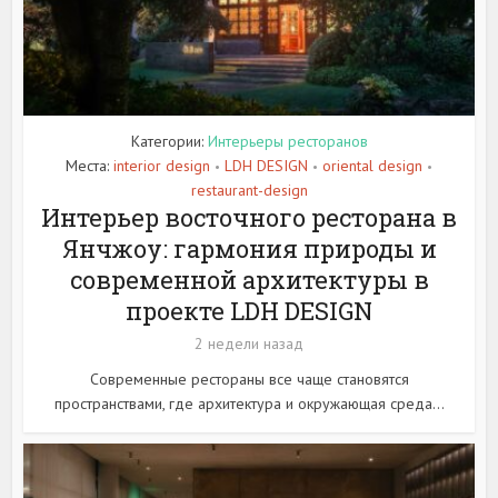
Категории:
Интерьеры ресторанов
Места:
interior design
LDH DESIGN
oriental design
•
•
•
restaurant-design
Интерьер восточного ресторана в
Янчжоу: гармония природы и
современной архитектуры в
проекте LDH DESIGN
2 недели назад
Современные рестораны все чаще становятся
пространствами, где архитектура и окружающая среда...