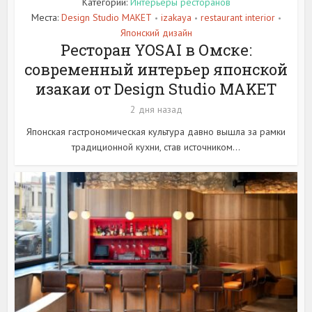
Категории:
Интерьеры ресторанов
Места:
Design Studio MAKET
izakaya
restaurant interior
•
•
•
Японский дизайн
Ресторан YOSAI в Омске:
современный интерьер японской
изакаи от Design Studio MAKET
2 дня назад
Японская гастрономическая культура давно вышла за рамки
традиционной кухни, став источником...