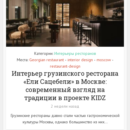
Категории:
Интерьеры ресторанов
Места:
Georgian restaurant
interior design
moscow
•
•
•
restaurant-design
Интерьер грузинского ресторана
«Ели Сацебели» в Москве:
современный взгляд на
традиции в проекте KIDZ
2 недели назад
Грузинские рестораны давно стали частью гастрономической
культуры Москвы, однако большинство из них...