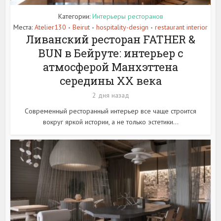
Категории:
Интерьеры ресторанов
Места:
Atelier130
Beirut
hospitality-design
restaurant interior
•
•
•
Ливанский ресторан FATHER &
BUN в Бейруте: интерьер с
атмосферой Манхэттена
середины XX века
2 дня назад
Современный ресторанный интерьер все чаще строится
вокруг яркой истории, а не только эстетики...