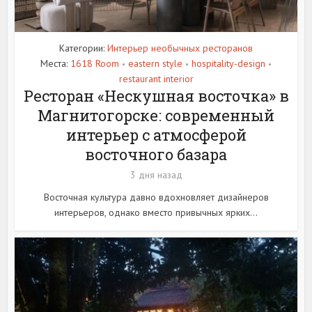
Категории:
Интерьер необычных ресторанов
Места:
1618 Room
eastern style
hospitality-design
•
•
•
restaurant interior
Ресторан «Нескушная восточка» в
Магнитогорске: современный
интерьер с атмосферой
восточного базара
3 дня назад
Восточная культура давно вдохновляет дизайнеров
интерьеров, однако вместо привычных ярких...