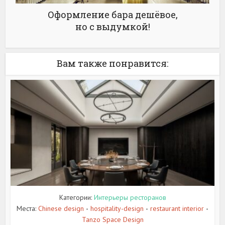
Оформление бара дешёвое,
но с выдумкой!
Вам также понравится:
Категории:
Интерьеры ресторанов
Места:
Chinese design
hospitality-design
restaurant interior
•
•
•
Tanzo Space Design