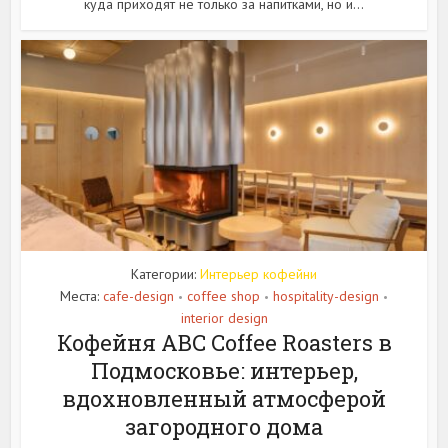
куда приходят не только за напитками, но и...
Категории:
Интерьер кофейни
Места:
cafe-design
coffee shop
hospitality-design
•
•
•
interior design
Кофейня ABC Coffee Roasters в
Подмосковье: интерьер,
вдохновленный атмосферой
загородного дома