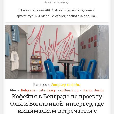
4 недели назад
Новая кофейня ABC Coffee Roasters, созданная
архитектурным бюро Le Atelier, расположилась на...
Категории:
Интерьер кофейни
Места:
Belgrade
cafe-design
coffee shop
interior design
•
•
•
Кофейня в Белграде по проекту
Ольги Богаткиной: интерьер, где
минимализм встречается с