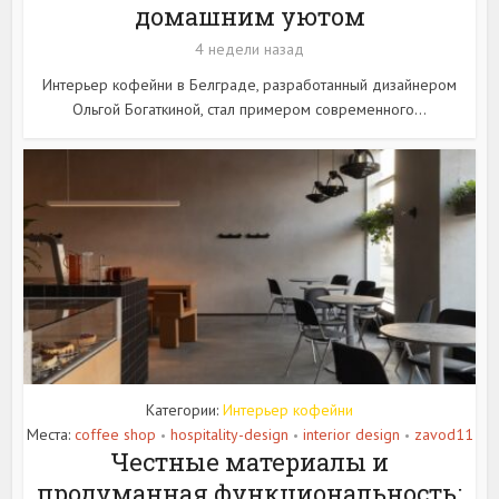
домашним уютом
4 недели назад
Интерьер кофейни в Белграде, разработанный дизайнером
Ольгой Богаткиной, стал примером современного...
Категории:
Интерьер кофейни
Места:
coffee shop
hospitality-design
interior design
zavod11
•
•
•
Честные материалы и
продуманная функциональность: