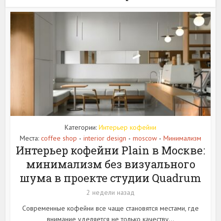
Категории:
Интерьер кофейни
Места:
coffee shop
interior design
moscow
Минимализм
•
•
•
Интерьер кофейни Plain в Москве:
минимализм без визуального
шума в проекте студии Quadrum
2 недели назад
Современные кофейни все чаще становятся местами, где
внимание уделяется не только качеству...