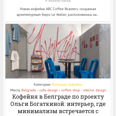
4 недели назад
Новая кофейня ABC Coffee Roasters, созданная
архитектурным бюро Le Atelier, расположилась на...
Категории:
Интерьер кофейни
Места:
Belgrade
cafe-design
coffee shop
interior design
•
•
•
Кофейня в Белграде по проекту
Ольги Богаткиной: интерьер, где
минимализм встречается с