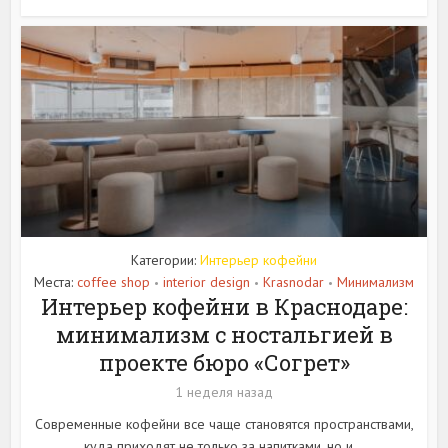
Категории:
Интерьер кофейни
Места:
coffee shop
interior design
Krasnodar
Минимализм
•
•
•
Интерьер кофейни в Краснодаре:
минимализм с ностальгией в
проекте бюро «Согрет»
1 неделя назад
Современные кофейни все чаще становятся пространствами,
куда приходят не только за напитками, но и...