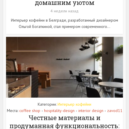
домашним уютом
4 недели назад
Интерьер кофейни в Белграде, разработанный дизайнером
Ольгой Богаткиной, стал примером современного...
Категории:
Интерьер кофейни
Места:
coffee shop
hospitality-design
interior design
zavod11
•
•
•
Честные материалы и
продуманная функциональность: