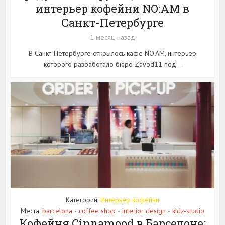
интерьер кофейни NO:AM в
Санкт-Петербурге
1 месяц назад
В Санкт-Петербурге открылось кафе NO:AM, интерьер
которого разработало бюро Zavod11 под...
Категории:
Интерьер кофейни
Места:
barcelona
coffee shop
interior design
kidz-studio
•
•
•
Кофейня Cinnamood в Барселоне: