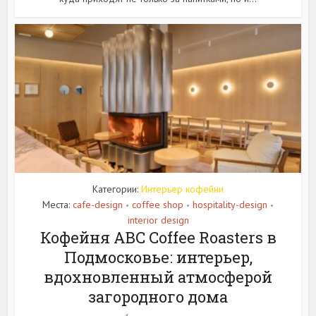
Категории:
Интерьер кофейни
Места:
cafe-design
coffee shop
hospitality-design
•
•
•
interior design
Кофейня ABC Coffee Roasters в
Подмосковье: интерьер,
вдохновленный атмосферой
загородного дома