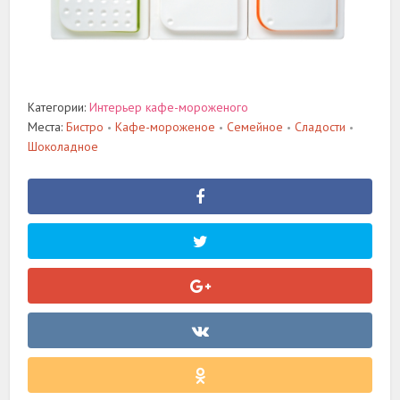
Категории:
Интерьер кафе-мороженого
Места:
Бистро
Кафе-мороженое
Семейное
Сладости
•
•
•
•
Шоколадное