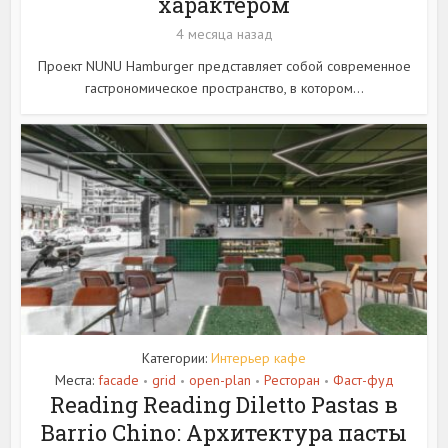
характером
4 месяца назад
Проект NUNU Hamburger представляет собой современное
гастрономическое пространство, в котором...
Категории:
Интерьер кафе
Места:
facade
grid
open-plan
Ресторан
Фаст-фуд
•
•
•
•
Reading Reading Diletto Pastas в
Barrio Chino: Архитектура пасты