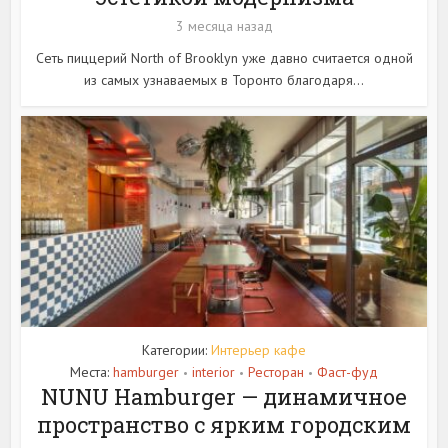
3 месяца назад
Сеть пиццерий North of Brooklyn уже давно считается одной
из самых узнаваемых в Торонто благодаря...
Категории:
Интерьер кафе
Места:
hamburger
interior
Ресторан
Фаст-фуд
•
•
•
NUNU Hamburger — динамичное
пространство с ярким городским