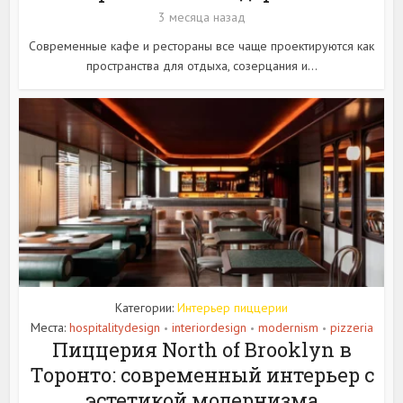
3 месяца назад
Современные кафе и рестораны все чаще проектируются как
пространства для отдыха, созерцания и...
Категории:
Интерьер пиццерии
Места:
hospitalitydesign
interiordesign
modernism
pizzeria
•
•
•
Пиццерия North of Brooklyn в
Торонто: современный интерьер с
эстетикой модернизма