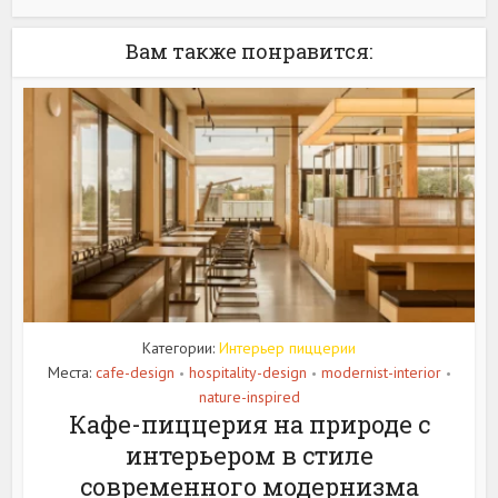
Вам также понравится:
Категории:
Интерьер пиццерии
Места:
cafe-design
hospitality-design
modernist-interior
•
•
•
nature-inspired
Кафе-пиццерия на природе с
интерьером в стиле
современного модернизма