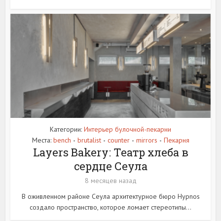
Категории:
Интерьер булочной-пекарни
Места:
bench
brutalist
counter
mirrors
Пекарня
•
•
•
•
Layers Bakery: Театр хлеба в
сердце Сеула
8 месяцев назад
В оживленном районе Сеула архитектурное бюро Hypnos
создало пространство, которое ломает стереотипы...