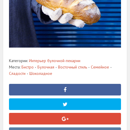
Категории:
Интерьер булочной-пекарни
Места:
Бистро
Булочная
Восточный стиль
Семейное
•
•
•
•
Сладости
Шоколадное
•