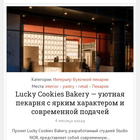
Категории:
Интерьер булочной-пекарни
Места:
interior
pastry
retail
Пекарня
•
•
•
Lucky Cookies Bakery — уютная
пекарня с ярким характером и
современной подачей
4 месяца назад
Проект Lucky Cookies Bakery, разработанный студией Studio
NOR, представляет собой современную...