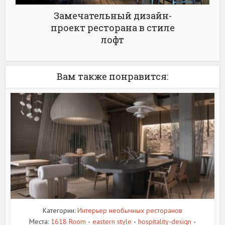
Замечательный дизайн-
проект ресторана в стиле
лофт
Вам также понравится:
Категории:
Интерьер необычных ресторанов
Места:
1618 Room
eastern style
hospitality-design
•
•
•