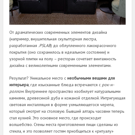
От драматических современных элементов дизайна
(например, внушительная скульптурная люстра,
разработанная
.PSLAB
) до облупленного лакокрасочного
покрытия (оно сохранилось в идеальном состоянии) и
узорной плитки на полу – ресторан сочетает винтажность
дизайна с великолепными современными элементами.
Результат? Уникальное место с
необычными вещами для
интерьера
, где изысканные блюда встречаются с
рок-н-
роллом
. Внутреннее пространство изобилует натуральными
камнями, древесиной дуба и кожаной отделкой. Интригующая
световая инсталляция в форме ухмыляющегося черепа,
который смотрит на столовую. Бывший алтарь часовни теперь
стал кухней. Это основное место, где происходит
волшебство. Стены места приготовления пищи сделаны из
стекла, и это позволяет гостям приобщиться к «ритуалу»