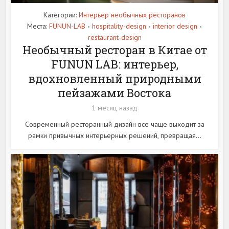
Категории:
Интерьер необычных ресторанов
Места:
FUNUN-LAB
hospitality-design
interior design
•
•
•
restaurant-design
Необычный ресторан в Китае от
FUNUN LAB: интерьер,
вдохновленный природными
пейзажами Востока
1 месяц назад
Современный ресторанный дизайн все чаще выходит за
рамки привычных интерьерных решений, превращая...