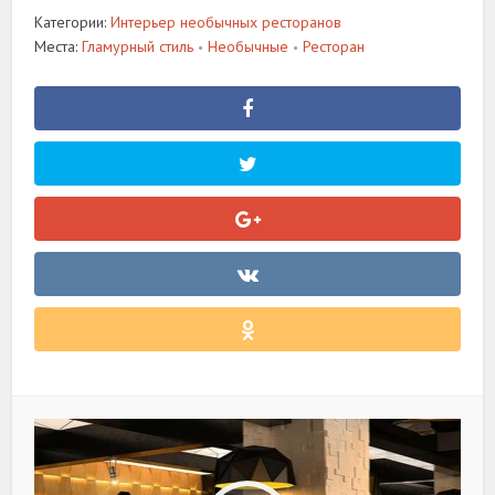
Категории:
Интерьер необычных ресторанов
Места:
Гламурный стиль
Необычные
Ресторан
•
•