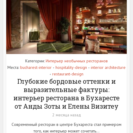
Категории:
Интерьер необычных ресторанов
Места:
bucharest-interior
hospitality-design
interior architecture
•
•
restaurant-design
•
Глубокие бордовые оттенки и
выразительные фактуры:
интерьер ресторана в Бухаресте
от Анды Зоты и Елены Визитеу
2 месяца назад
Современный ресторан в центре Бухареста стал примером
того, как интерьер может сочетать...