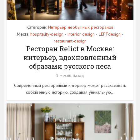
Категории:
Интерьер необычных ресторанов
Места:
hospitality-design
interior design
LEFTdesign
•
•
•
restaurant-design
Ресторан Relict в Москве:
интерьер, вдохновленный
образами русского леса
1 месяц назад
Современный ресторанный интерьер может рассказывать
собственную историю, создавая уникальную...