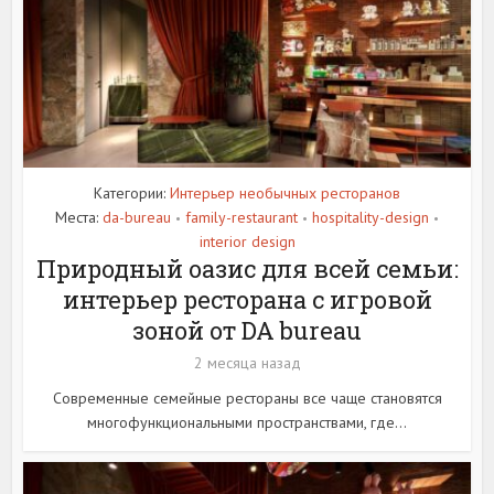
Категории:
Интерьер необычных ресторанов
Места:
da-bureau
family-restaurant
hospitality-design
•
•
•
interior design
Природный оазис для всей семьи:
интерьер ресторана с игровой
зоной от DA bureau
2 месяца назад
Современные семейные рестораны все чаще становятся
многофункциональными пространствами, где...