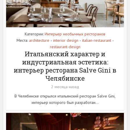
Категории:
Интерьер необычных ресторанов
Места:
architecture
interior design
italian-restaurant
•
•
•
restaurant-design
Итальянский характер и
индустриальная эстетика:
интерьер ресторана Salve Gini в
Челябинске
2 месяца назад
В Челябинске открылся итальянский ресторан Salve Gini,
интерьер которого был разработан...