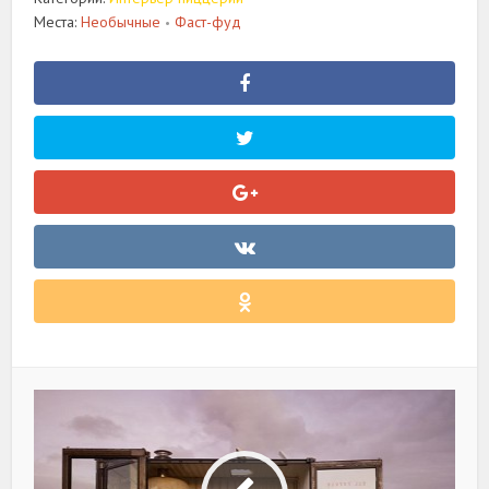
Места:
Необычные
Фаст-фуд
•