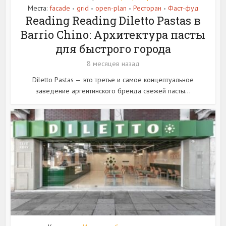
Места:
facade
grid
open-plan
Ресторан
Фаст-фуд
•
•
•
•
Reading Reading Diletto Pastas в
Barrio Chino: Архитектура пасты
для быстрого города
8 месяцев назад
Diletto Pastas — это третье и самое концептуальное
заведение аргентинского бренда свежей пасты...