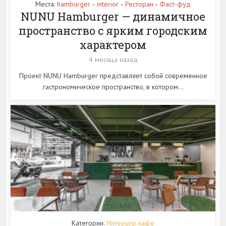
Места:
hamburger
interior
Ресторан
Фаст-фуд
•
•
•
NUNU Hamburger — динамичное
пространство с ярким городским
характером
4 месяца назад
Проект NUNU Hamburger представляет собой современное
гастрономическое пространство, в котором...
Категории:
Интерьер кафе