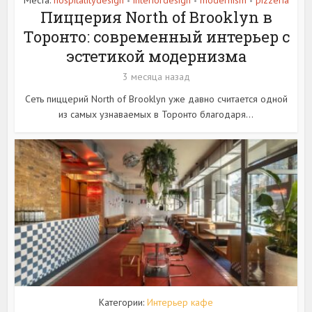
Места:
hospitalitydesign
interiordesign
modernism
pizzeria
•
•
•
Пиццерия North of Brooklyn в
Торонто: современный интерьер с
эстетикой модернизма
3 месяца назад
Сеть пиццерий North of Brooklyn уже давно считается одной
из самых узнаваемых в Торонто благодаря...
Категории:
Интерьер кафе