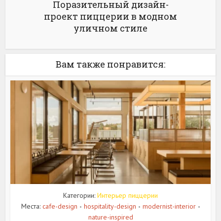
Поразительный дизайн-
проект пиццерии в модном
уличном стиле
Вам также понравится:
Категории:
Интерьер пиццерии
Места:
cafe-design
hospitality-design
modernist-interior
•
•
•
nature-inspired