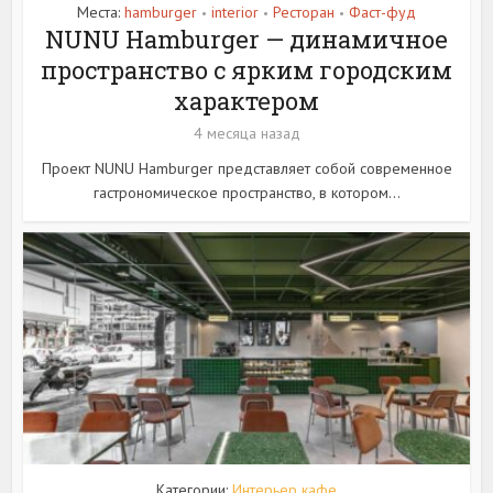
Места:
hamburger
interior
Ресторан
Фаст-фуд
•
•
•
NUNU Hamburger — динамичное
пространство с ярким городским
характером
4 месяца назад
Проект NUNU Hamburger представляет собой современное
гастрономическое пространство, в котором...
Категории:
Интерьер кафе