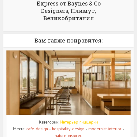
Express от Baynes & Co
Designers, Плимут,
Великобритания
Вам также понравится:
Категории:
Интерьер пиццерии
Места:
cafe-design
hospitality-design
modernist-interior
•
•
•
nature-inspired