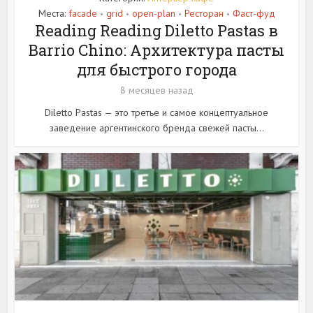
Места:
facade
grid
open-plan
Ресторан
Фаст-фуд
•
•
•
•
Reading Reading Diletto Pastas в
Barrio Chino: Архитектура пасты
для быстрого города
8 месяцев назад
Diletto Pastas — это третье и самое концептуальное
заведение аргентинского бренда свежей пасты...