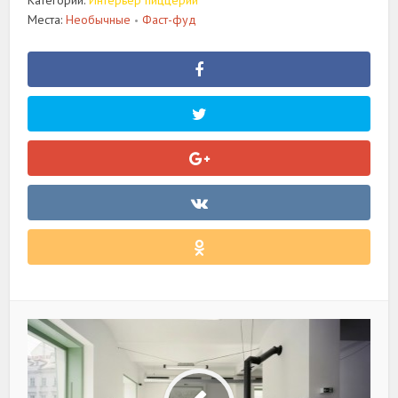
Категории:
Интерьер пиццерии
Места:
Необычные
Фаст-фуд
•