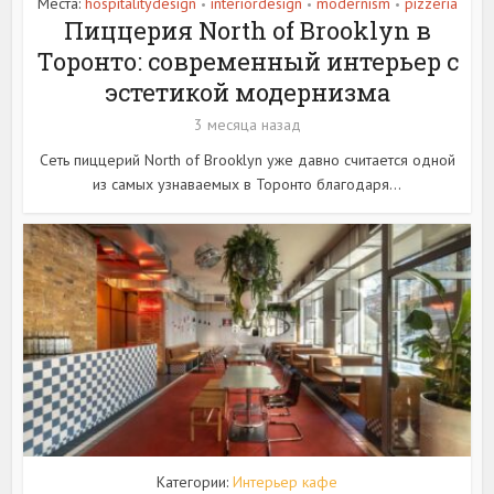
Места:
hospitalitydesign
interiordesign
modernism
pizzeria
•
•
•
Пиццерия North of Brooklyn в
Торонто: современный интерьер с
эстетикой модернизма
3 месяца назад
Сеть пиццерий North of Brooklyn уже давно считается одной
из самых узнаваемых в Торонто благодаря...
Категории:
Интерьер кафе