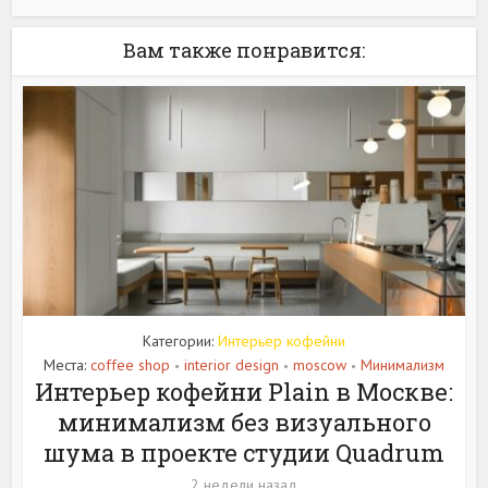
Вам также понравится:
Категории:
Интерьер кофейни
Места:
coffee shop
interior design
moscow
Минимализм
•
•
•
Интерьер кофейни Plain в Москве:
минимализм без визуального
шума в проекте студии Quadrum
2 недели назад