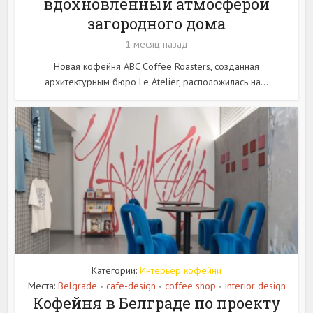
вдохновленный атмосферой
загородного дома
1 месяц назад
Новая кофейня ABC Coffee Roasters, созданная
архитектурным бюро Le Atelier, расположилась на...
Категории:
Интерьер кофейни
Места:
Belgrade
cafe-design
coffee shop
interior design
•
•
•
Кофейня в Белграде по проекту