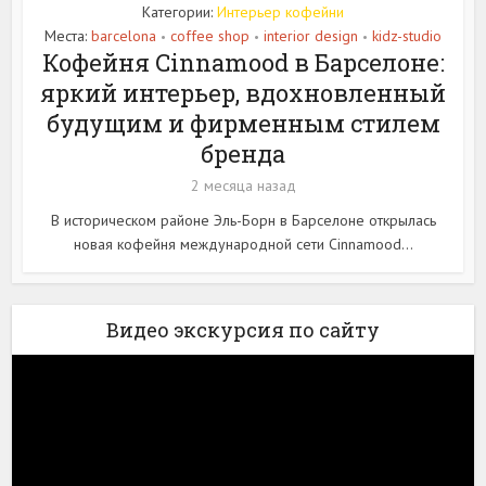
Категории:
Интерьер кофейни
Места:
barcelona
coffee shop
interior design
kidz-studio
•
•
•
Кофейня Cinnamood в Барселоне:
яркий интерьер, вдохновленный
будущим и фирменным стилем
бренда
2 месяца назад
В историческом районе Эль-Борн в Барселоне открылась
новая кофейня международной сети Cinnamood...
Видео экскурсия по сайту