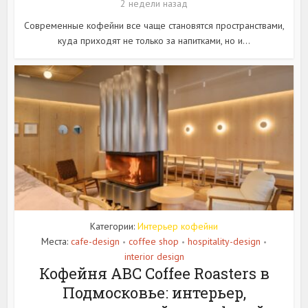
2 недели назад
Современные кофейни все чаще становятся пространствами,
куда приходят не только за напитками, но и...
Категории:
Интерьер кофейни
Места:
cafe-design
coffee shop
hospitality-design
•
•
•
interior design
Кофейня ABC Coffee Roasters в
Подмосковье: интерьер,