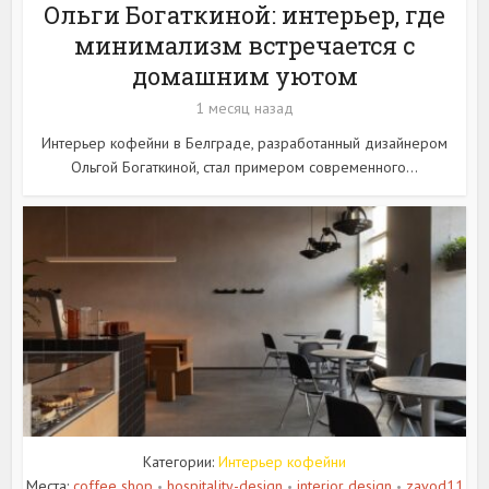
Ольги Богаткиной: интерьер, где
минимализм встречается с
домашним уютом
1 месяц назад
Интерьер кофейни в Белграде, разработанный дизайнером
Ольгой Богаткиной, стал примером современного...
Категории:
Интерьер кофейни
Места:
coffee shop
hospitality-design
interior design
zavod11
•
•
•