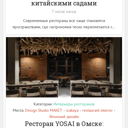
китайскими садами
7 часов назад
Современные рестораны все чаще становятся
пространствами, где гастрономия тесно переплетается с...
Категории:
Интерьеры ресторанов
Места:
Design Studio MAKET
izakaya
restaurant interior
•
•
•
Японский дизайн
Ресторан YOSAI в Омске: