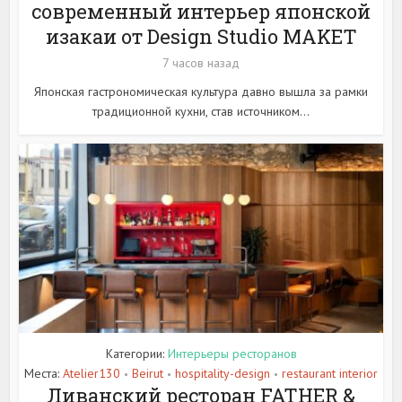
современный интерьер японской
изакаи от Design Studio MAKET
7 часов назад
Японская гастрономическая культура давно вышла за рамки
традиционной кухни, став источником...
Категории:
Интерьеры ресторанов
Места:
Atelier130
Beirut
hospitality-design
restaurant interior
•
•
•
Ливанский ресторан FATHER &