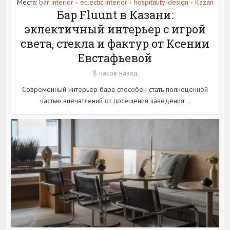
Места:
bar interior
eclectic interior
hospitality-design
Kazan
•
•
•
Бар Fluunt в Казани:
эклектичный интерьер с игрой
света, стекла и фактур от Ксении
Евстафьевой
8 часов назад
Современный интерьер бара способен стать полноценной
частью впечатлений от посещения заведения...