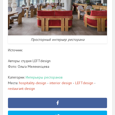
Просторный интерьер ресторана
Источник:
Авторы: студия LEFTdesign
Фото: Ольга Мелекесцева
Категории:
Интерьеры ресторанов
Места:
hospitality-design
interior design
LEFTdesign
•
•
•
restaurant-design