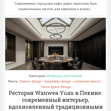
Современные городские кафе давно перестали быть
исключительно местом для завтраков и встреч...
Категории:
Интерьеры ресторанов
Места:
Chinese design
hospitality-design
restaurant interior
•
•
•
Tanzo Space Design
Ресторан Wanwea·Yuan в Пекине:
современный интерьер,
вдохновленный традиционными