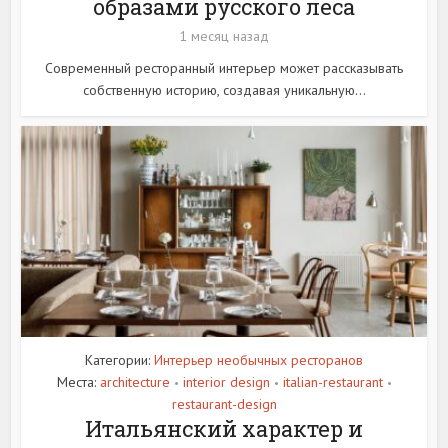
образами русского леса
1 месяц назад
Современный ресторанный интерьер может рассказывать
собственную историю, создавая уникальную...
Категории:
Интерьер необычных ресторанов
Места:
architecture
interior design
italian-restaurant
•
•
•
restaurant-design
Итальянский характер и