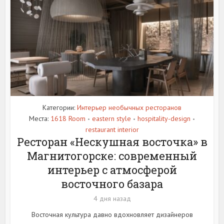
Категории:
Интерьер необычных ресторанов
Места:
1618 Room
eastern style
hospitality-design
•
•
•
restaurant interior
Ресторан «Нескушная восточка» в
Магнитогорске: современный
интерьер с атмосферой
восточного базара
4 дня назад
Восточная культура давно вдохновляет дизайнеров