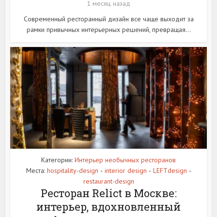
1 месяц назад
Современный ресторанный дизайн все чаще выходит за
рамки привычных интерьерных решений, превращая...
Категории:
Интерьер необычных ресторанов
Места:
hospitality-design
interior design
LEFTdesign
•
•
•
restaurant-design
Ресторан Relict в Москве:
интерьер, вдохновленный