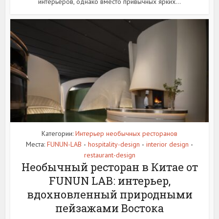
интерьеров, однако вместо привычных ярких...
Категории:
Интерьер необычных ресторанов
Места:
FUNUN-LAB
hospitality-design
interior design
•
•
•
restaurant-design
Необычный ресторан в Китае от
FUNUN LAB: интерьер,
вдохновленный природными
пейзажами Востока