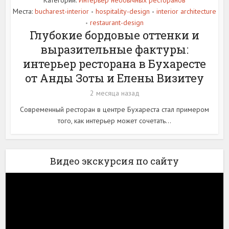
Категории:
Интерьер необычных ресторанов
Места:
bucharest-interior
hospitality-design
interior architecture
•
•
restaurant-design
•
Глубокие бордовые оттенки и
выразительные фактуры:
интерьер ресторана в Бухаресте
от Анды Зоты и Елены Визитеу
2 месяца назад
Современный ресторан в центре Бухареста стал примером
того, как интерьер может сочетать...
Видео экскурсия по сайту