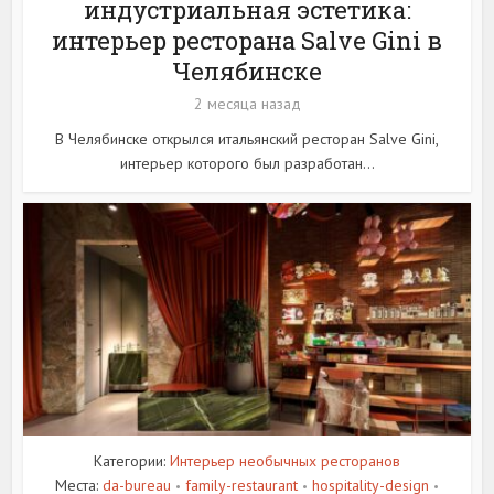
индустриальная эстетика:
интерьер ресторана Salve Gini в
Челябинске
2 месяца назад
В Челябинске открылся итальянский ресторан Salve Gini,
интерьер которого был разработан...
Категории:
Интерьер необычных ресторанов
Места:
da-bureau
family-restaurant
hospitality-design
•
•
•