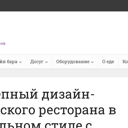
ров
йн бара
Досуг
Оборудование
О еде
К
епный дизайн-
ского ресторана в
льном стиле с