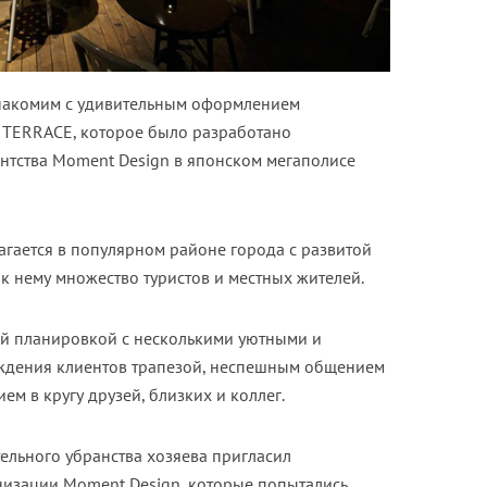
знакомим с удивительным оформлением
 TERRACE, которое было разработано
ентства Moment Design в японском мегаполисе
гается в популярном районе города с развитой
 к нему множество туристов и местных жителей.
ой планировкой с несколькими уютными и
ждения клиентов трапезой, неспешным общением
 в кругу друзей, близких и коллег.
ельного убранства хозяева пригласил
низации Moment Design, которые попытались