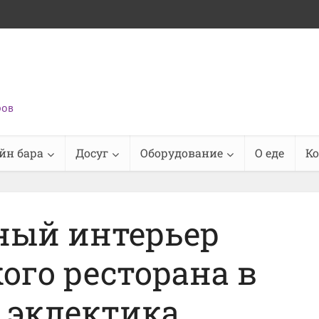
ров
йн бара
Досуг
Оборудование
О еде
К
ный интерьер
ого ресторана в
 эклектика