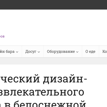
ров
йн бара
Досуг
Оборудование
О еде
К
ческий дизайн-
звлекательного
 в белоснежной