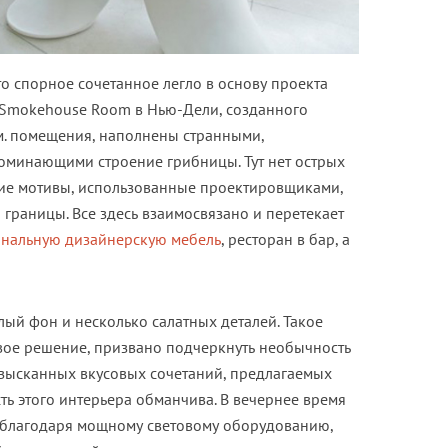
о спорное сочетанное легло в основу проекта
 Smokehouse Room в Нью-Дели, созданного
в.м. помещения, наполнены странными,
минающими строение грибницы. Тут нет острых
ские мотивы, использованные проектировщиками,
 границы. Все здесь взаимосвязано и перетекает
нальную дизайнерскую мебель
, ресторан в бар, а
лый фон и несколько салатных деталей. Такое
овое решение, призвано подчеркнуть необычность
изысканных вкусовых сочетаний, предлагаемых
ть этого интерьера обманчива. В вечернее время
, благодаря мощному световому оборудованию,