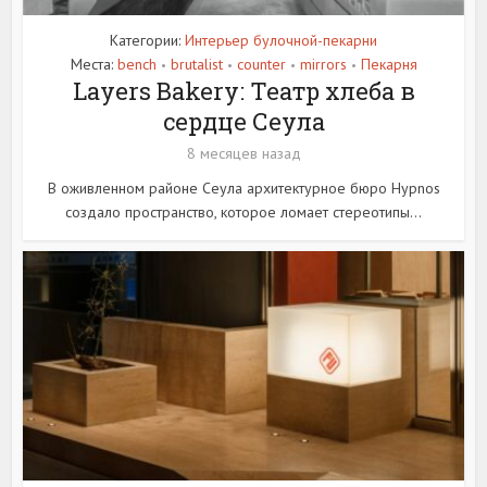
Категории:
Интерьер булочной-пекарни
Места:
bench
brutalist
counter
mirrors
Пекарня
•
•
•
•
Layers Bakery: Театр хлеба в
сердце Сеула
8 месяцев назад
В оживленном районе Сеула архитектурное бюро Hypnos
создало пространство, которое ломает стереотипы...