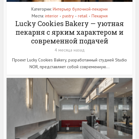
Категории:
Интерьер булочной-пекарни
Места:
interior
pastry
retail
Пекарня
•
•
•
Lucky Cookies Bakery — уютная
пекарня с ярким характером и
современной подачей
4 месяца назад
Проект Lucky Cookies Bakery, разработанный студией Studio
NOR, представляет собой современную...