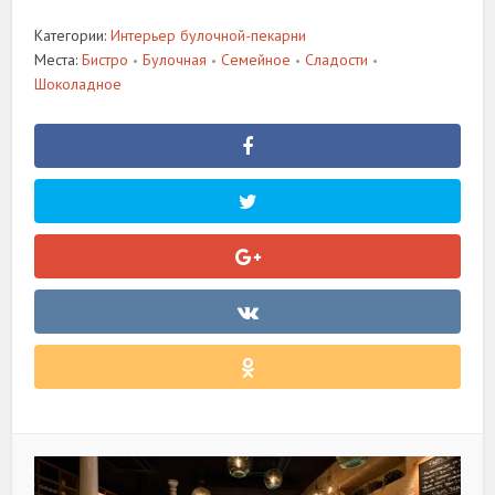
Категории:
Интерьер булочной-пекарни
Места:
Бистро
Булочная
Семейное
Сладости
•
•
•
•
Шоколадное