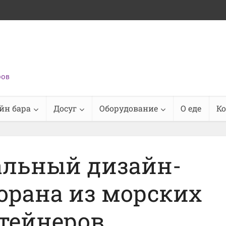
ров
йн бара
Досуг
Оборудование
О еде
К
альный дизайн-
орана из морских
тейнеров