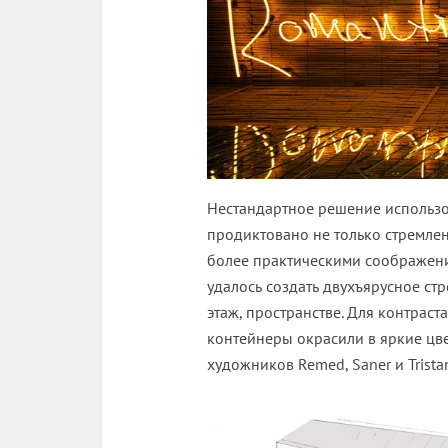
Нестандартное решение использов
продиктовано не только стремле
более практическими соображени
удалось создать двухъярусное ст
этаж, пространстве. Для контрас
контейнеры окрасили в яркие цв
художников Remed, Saner и Trist