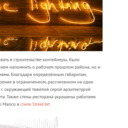
ать в строительстве контейнеры, было
нием напомнить о рабочем прошлом района, но и
ями. Благодаря определённым габаритам,
роение в ограниченном, рассчитанном на один
та с окружающей тяжёлой серой архитектурой
ета. Также стены ресторана украшены работами
an Manco в
стиле Street Art