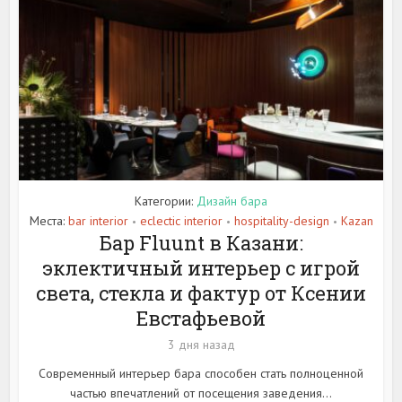
Категории:
Дизайн бара
Места:
bar interior
eclectic interior
hospitality-design
Kazan
•
•
•
Бар Fluunt в Казани:
эклектичный интерьер с игрой
света, стекла и фактур от Ксении
Евстафьевой
3 дня назад
Современный интерьер бара способен стать полноценной
частью впечатлений от посещения заведения...