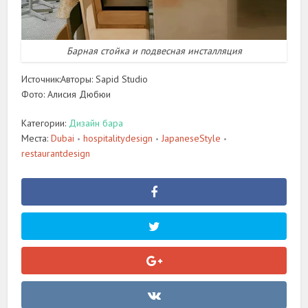
Барная стойка и подвесная инсталляция
Источник:
Авторы: Sapid Studio
Фото: Алисия Дюбюи
Категории:
Дизайн бара
Места:
Dubai
hospitalitydesign
JapaneseStyle
•
•
•
restaurantdesign