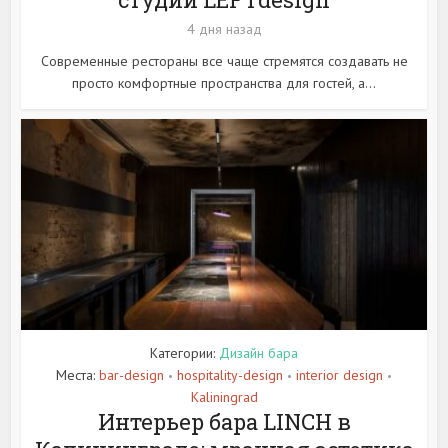
4 дня назад
Современные рестораны все чаще стремятся создавать не
просто комфортные пространства для гостей, а...
Категории:
Дизайн бара
Места:
bar-design
hospitality-design
interior design
•
•
•
Kaliningrad
Интерьер бара LINCH в