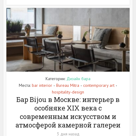
Категории:
Дизайн бара
Места:
bar interior
Bureau Mitra
contemporary art
•
•
•
hospitality-design
Бар Bijou в Москве: интерьер в
особняке XIX века с
современным искусством и
атмосферой камерной галереи
3 дня назад