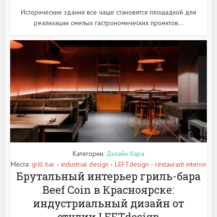
Исторические здания все чаще становятся площадкой для
реализации смелых гастрономических проектов...
Категории:
Дизайн бара
Места:
grill bar
industrial design
LEFTdesign
restaurant interior
•
•
•
Брутальный интерьер гриль-бара
Beef Coin в Красноярске:
индустриальный дизайн от
студии LEFTdesign