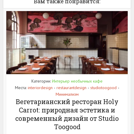
Вам также понравится:
Категории:
Интерьер необычных кафе
Места:
interiordesign
restaurantdesign
studiotoogood
•
•
•
Минимализм
Вегетарианский ресторан Holy
Carrot: природная эстетика и
современный дизайн от Studio
Toogood