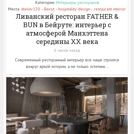
Категории:
Интерьеры ресторанов
Места:
Atelier130
Beirut
hospitality-design
restaurant interior
•
•
•
Ливанский ресторан FATHER &
BUN в Бейруте: интерьер с
атмосферой Манхэттена
середины XX века
6 часов назад
Современный ресторанный интерьер все чаще строится
вокруг яркой истории, а не только эстетики...