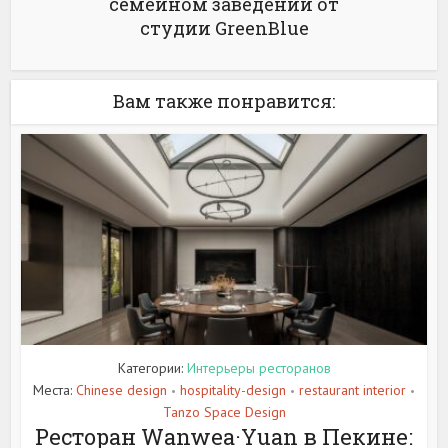
семейном заведении от
студии GreenBlue
Вам также понравится:
Категории:
Интерьеры ресторанов
Места:
Chinese design
hospitality-design
restaurant interior
•
•
•
Tanzo Space Design
Ресторан Wanwea·Yuan в Пекине: