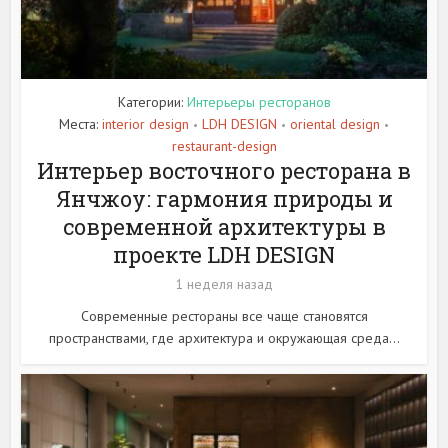
Категории:
Интерьеры ресторанов
Места:
interior design
LDH DESIGN
oriental design
•
•
•
restaurant-design
Интерьер восточного ресторана в
Янчжоу: гармония природы и
современной архитектуры в
проекте LDH DESIGN
1 неделя назад
Современные рестораны все чаще становятся
пространствами, где архитектура и окружающая среда...