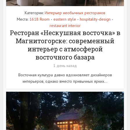
Категории:
Интерьер необычных ресторанов
Места:
1618 Room
eastern style
hospitality-design
•
•
•
restaurant interior
Ресторан «Нескушная восточка» в
Магнитогорске: современный
интерьер с атмосферой
восточного базара
1 день назад
Восточная культура давно вдохновляет дизайнеров
интерьеров, однако вместо привычных ярких...