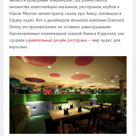
является культурным эпицентром, где разместилось
множество известнейших магазинов, ресторанов, клубов и
баров. Многие читали притчу-сказку про Алису, попавшую в
Страну чудес. Вот и дизайнеров японской компании Diamond
Dining это произведение не оставило равнодушными.
Вдохновлённые изумительной сказкой Льюиса Кэрролла, они
создали
удивительный дизайн ресторана
— мир чудес для
взрослых.