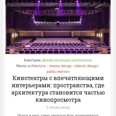
Категории:
Дизайн интерьера кинотеатров
Места:
architecture
cinema-design
interior design
•
•
•
public-interiors
Кинотеатры с впечатляющими
интерьерами: пространства, где
архитектура становится частью
кинопросмотра
1 месяц назад
Поход в кино давно перестал быть исключительно