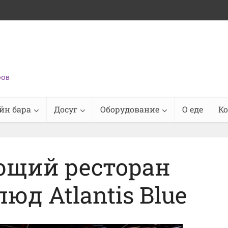
ров
йн бара
Досуг
Оборудование
О еде
К
ющий ресторан
юд Atlantis Blue