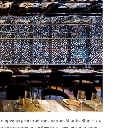
 в древнегреческой мифологии. Atlantis Blue – это
ром подают отличные блюда фьюжн кухни и вино.