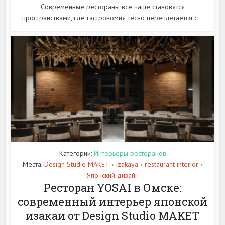
Современные рестораны все чаще становятся
пространствами, где гастрономия тесно переплетается с...
Категории:
Интерьеры ресторанов
Места:
Design Studio MAKET
izakaya
restaurant interior
•
•
•
Японский дизайн
Ресторан YOSAI в Омске:
современный интерьер японской
изакаи от Design Studio MAKET