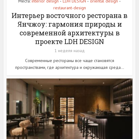
Места:
interior design
LDH DESIGN
oriental design
•
•
•
restaurant-design
Интерьер восточного ресторана в
Янчжоу: гармония природы и
современной архитектуры в
проекте LDH DESIGN
1 неделя назад
Современные рестораны все чаще становятся
пространствами, где архитектура и окружающая среда...