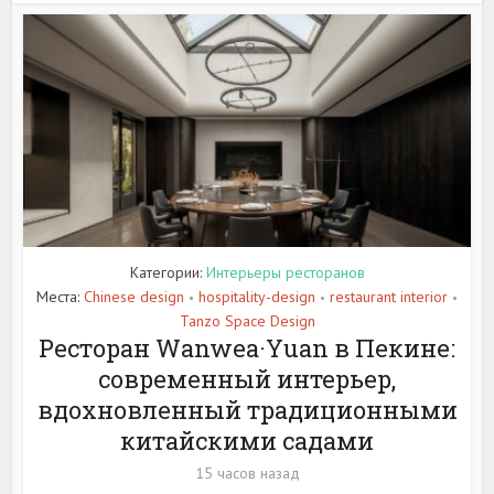
Категории:
Интерьеры ресторанов
Места:
Chinese design
hospitality-design
restaurant interior
•
•
•
Tanzo Space Design
Ресторан Wanwea·Yuan в Пекине:
современный интерьер,
вдохновленный традиционными
китайскими садами
15 часов назад