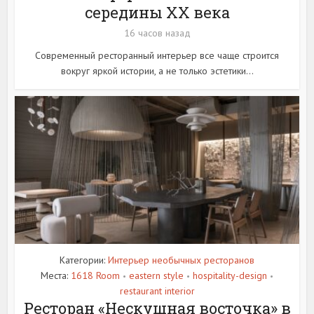
середины XX века
16 часов назад
Современный ресторанный интерьер все чаще строится
вокруг яркой истории, а не только эстетики...
Категории:
Интерьер необычных ресторанов
Места:
1618 Room
eastern style
hospitality-design
•
•
•
restaurant interior
Ресторан «Нескушная восточка» в