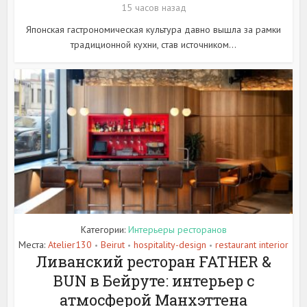
15 часов назад
Японская гастрономическая культура давно вышла за рамки
традиционной кухни, став источником...
Категории:
Интерьеры ресторанов
Места:
Atelier130
Beirut
hospitality-design
restaurant interior
•
•
•
Ливанский ресторан FATHER &
BUN в Бейруте: интерьер с
атмосферой Манхэттена